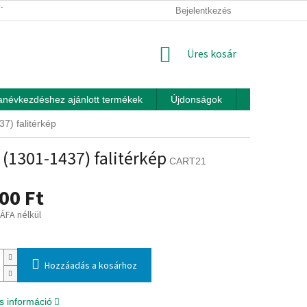
ÍTÁSI FELTÉTELEK
ÜZLETI FELTÉTELEK (ÁSZF)
Bejelentkezés
ADATKEZEL
KOSÁR
Üres kosár
anévkezdéshez ajánlott termékek
Újdonságok
Játékok otth
7) falitérkép
(1301-1437) falitérkép
CART21
00 Ft
 ÁFA nélkül
:
Hozzáadás a kosárhoz
s információ