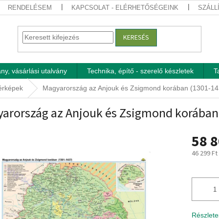
RENDELÉSEM
KAPCSOLAT - ELÉRHETŐSÉGEINK
SZÁLL
KERESÉS
ny, vásárlási utalvány
Technika, építő - szerelő készletek
T
térképek
Magyarország az Anjouk és Zsigmond korában (1301-143
arország az Anjouk és Zsigmond korában 
58 8
46 299 Ft
Egységár
Részlete