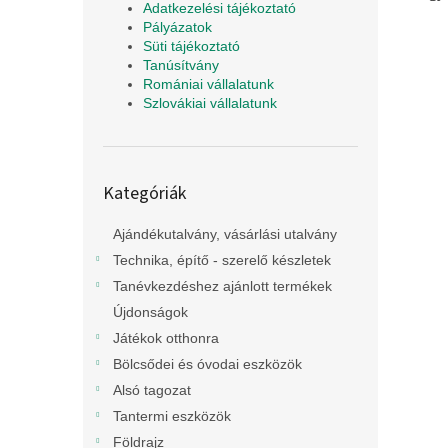
Adatkezelési tájékoztató
Pályázatok
Süti tájékoztató
Tanúsítvány
Romániai vállalatunk
Szlovákiai vállalatunk
Kategóriák
Kategóriák
átugrása
Ajándékutalvány, vásárlási utalvány
Technika, építő - szerelő készletek
Tanévkezdéshez ajánlott termékek
Újdonságok
Játékok otthonra
Bölcsődei és óvodai eszközök
Alsó tagozat
Tantermi eszközök
Földrajz