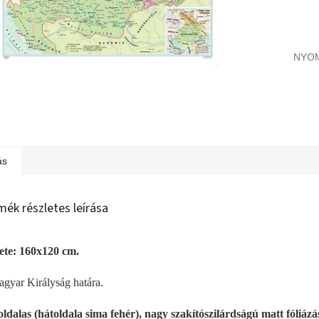
NYO
ás
mék részletes leírása
te: 160x120 cm.
gyar Királyság határa.
ldalas (hátoldala sima fehér), nagy szakítószilárdságú matt fóliázás