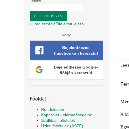
l
Jelszó
BEJELENTKEZÉS
Új regisztráció
Elfelejtett jelszó
vagy
Bejelentkezés
Facebookon keresztül
Leír
Bejelentkezés Google-
fiókján keresztül
Ter
Főoldal
Mére
Rendelésem
A Ma
Kapcsolat - elérhetőségeink
Szállítási feltételek
Üzleti feltételek (ÁSZF)
Egyo