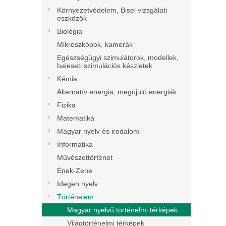
Környezetvédelem, Bisel vizsgálati
eszközök
Biológia
Mikroszkópok, kamerák
Egészségügyi szimulátorok, modellek,
baleseti szimulációs készletek
Kémia
Alternatív energia, megújuló energiák
Fizika
Matematika
Magyar nyelv és irodalom
Informatika
Művészettörténet
Ének-Zene
Idegen nyelv
Történelem
Magyar nyelvű történelmi térképek
Világtörténelmi térképek