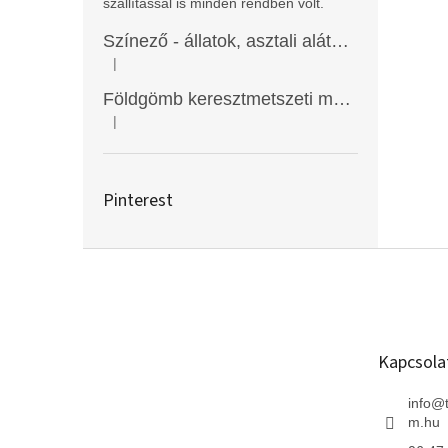
szállítással is minden rendben volt.
Színező - állatok, asztali alátét, Funny Mat
|
A termék értékelése 5-ből 5 csillag.
Földgömb keresztmetszeti modell
|
A termék értékelése 5-ből 5 csillag.
Pinterest
L
á
b
l
é
Kapcsola
c
info
@
m.hu