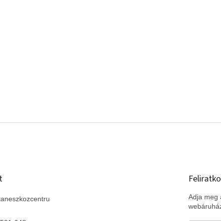
t
Feliratko
Adja meg a
taneszkozcentru
webáruház