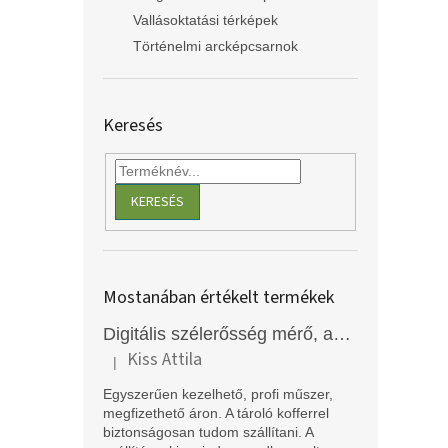
Vallásoktatási térképek
Történelmi arcképcsarnok
Keresés
KERESÉS
Mostanában értékelt termékek
Digitális szélerősség mérő, anemométer, EM2250
Kiss Attila
|
A termék értékelése 5-ből 5 csillag.
Egyszerűen kezelhető, profi műszer,
megfizethető áron. A tároló kofferrel
biztonságosan tudom szállítani. A