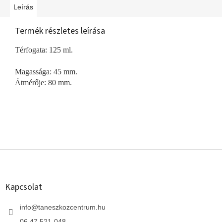
Leírás
Termék részletes leírása
Térfogata: 125 ml.
Magassága: 45 mm.
Átmérője: 80 mm.
L
á
b
l
Kapcsolat
é
c
info
@
taneszkozcentrum.hu
06 47 521-048