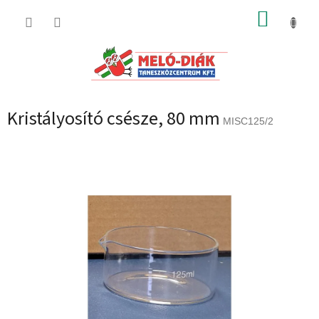
Ugrás
KOSÁR
a
fő
tartalomhoz
Kristályosító csésze, 80 mm
MISC125/2