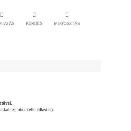
MTATÁS
KÉRDÉS
MEGOSZTÁS
ntővel.
kkal szembeni ellenállást is).