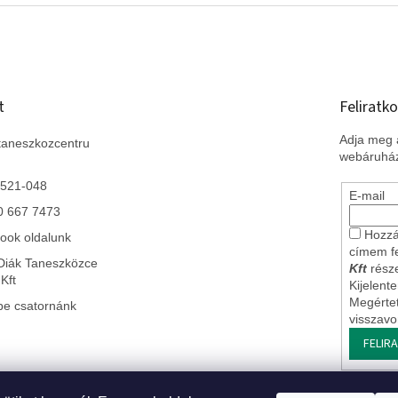
t
Feliratko
Adja meg a
taneszkozcentru
webáruház
 521-048
E-mail
0 667 7473
Hozzá
ook oldalunk
címem f
Diák Taneszközce
Kft
része
Kft
Kijelent
Megérte
be csatornánk
visszav
FELIR