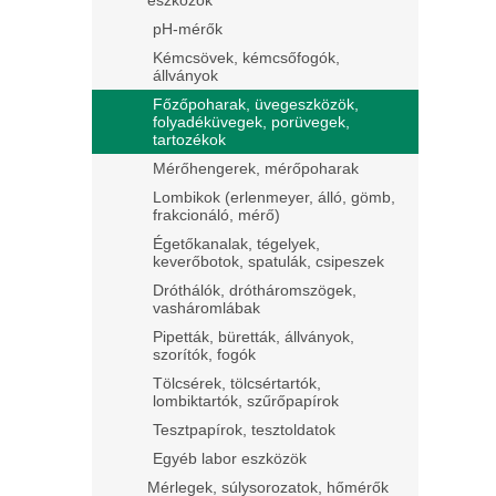
eszközök
pH-mérők
Kémcsövek, kémcsőfogók,
állványok
Főzőpoharak, üvegeszközök,
folyadéküvegek, porüvegek,
tartozékok
Mérőhengerek, mérőpoharak
Lombikok (erlenmeyer, álló, gömb,
frakcionáló, mérő)
Égetőkanalak, tégelyek,
keverőbotok, spatulák, csipeszek
Dróthálók, drótháromszögek,
vasháromlábak
Pipetták, büretták, állványok,
szorítók, fogók
Tölcsérek, tölcsértartók,
lombiktartók, szűrőpapírok
Tesztpapírok, tesztoldatok
Egyéb labor eszközök
Mérlegek, súlysorozatok, hőmérők