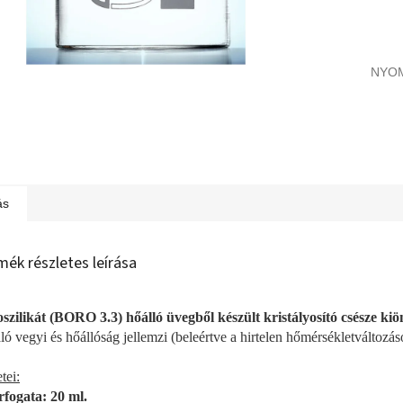
NYO
ás
mék részletes leírása
szilikát (BORO 3.3) hőálló üvegből készült kristályosító csésze kiö
ló vegyi és hőállóság jellemzi (beleértve a hirtelen hőmérsékletváltozáso
tei:
rfogata: 20 ml.