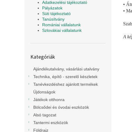
Adatkezelési tájékoztató
• Át
Pályázatok
• Ma
Süti tájékoztató
Tanúsítvány
Szab
Romániai vállalatunk
Szlovákiai vállalatunk
A kép
Kategóriák
Kategóriák
átugrása
Ajándékutalvány, vásárlási utalvány
Technika, építő - szerelő készletek
Tanévkezdéshez ajánlott termékek
Újdonságok
Játékok otthonra
Bölcsődei és óvodai eszközök
Alsó tagozat
Tantermi eszközök
Földrajz