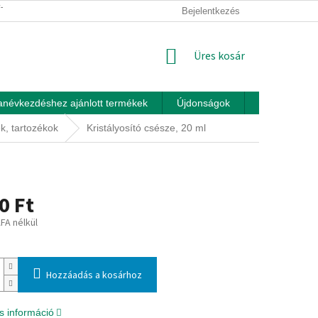
ÍTÁSI FELTÉTELEK
ÜZLETI FELTÉTELEK (ÁSZF)
Bejelentkezés
ADATKEZEL
KOSÁR
Üres kosár
anévkezdéshez ajánlott termékek
Újdonságok
Játékok otth
, tartozékok
Kristályosító csésze, 20 ml
0 Ft
ÁFA nélkül
:
Hozzáadás a kosárhoz
s információ