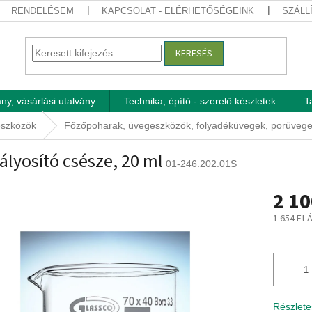
RENDELÉSEM
KAPCSOLAT - ELÉRHETŐSÉGEINK
SZÁLL
KERESÉS
ny, vásárlási utalvány
Technika, építő - szerelő készletek
T
eszközök
Főzőpoharak, üvegeszközök, folyadéküvegek, porüvegek
tályosító csésze, 20 ml
01-246.202.01S
2 10
1 654 Ft 
Egységár
Részlete