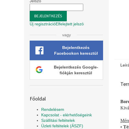
l
Jelszó
BEJELENTKEZÉS
Új regisztráció
Elfelejtett jelszó
vagy
Bejelentkezés
Facebookon keresztül
Leír
Bejelentkezés Google-
fiókján keresztül
Ter
Főoldal
Boro
Kivá
Rendelésem
Kapcsolat - elérhetőségeink
Mére
Szállítási feltételek
Üzleti feltételek (ÁSZF)
•
Té