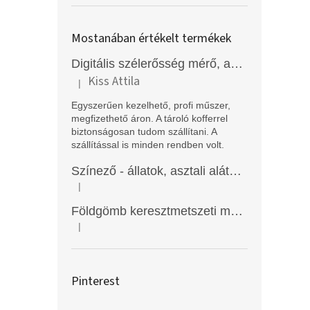
Mostanában értékelt termékek
Digitális szélerősség mérő, anemométer, EM2250
Kiss Attila
|
A termék értékelése 5-ből 5 csillag.
Egyszerűen kezelhető, profi műszer,
megfizethető áron. A tároló kofferrel
biztonságosan tudom szállítani. A
szállítással is minden rendben volt.
Színező - állatok, asztali alátét, Funny Mat
|
A termék értékelése 5-ből 5 csillag.
Földgömb keresztmetszeti modell
|
A termék értékelése 5-ből 5 csillag.
Pinterest