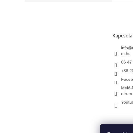
L
á
b
l
é
Kapcsola
c
info
@
m.hu
06 47
+36 2
Faceb
Meló-
ntrum 
Youtu