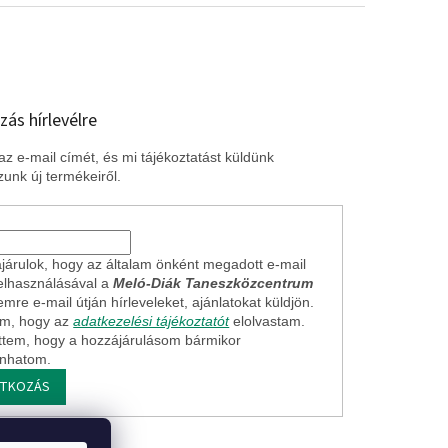
zás hírlevélre
z e-mail címét, és mi tájékoztatást küldünk
unk új termékeiről.
járulok, hogy az általam önként megadott e-mail
elhasználásával a
Meló-Diák Taneszközcentrum
mre e-mail útján hírleveleket, ajánlatokat küldjön.
em, hogy az
adatkezelési tájékoztatót
elolvastam.
ttem, hogy a hozzájárulásom bármikor
onhatom.
ATKOZÁS