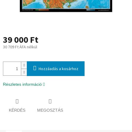
39 000 Ft
30 709 Ft ÁFA nélkül
Egységár:
Hozzáadás a kosárhoz
Részletes információ
KÉRDÉS
MEGOSZTÁS