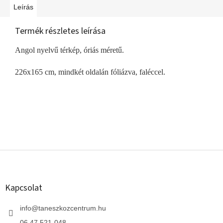
Leírás
Termék részletes leírása
Angol nyelvű térkép, óriás méretű.
226x165 cm, mindkét oldalán fóliázva, faléccel.
L
á
b
l
Kapcsolat
é
c
info
@
taneszkozcentrum.hu
06 47 521-048