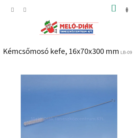
Ugrás
KOSÁR
a
fő
tartalomhoz
Kémcsőmosó kefe, 16x70x300 mm
LB-09