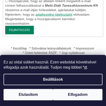
Hozzájárulok, hogy az általam önként megadott e-mail
címem felhasználásával a
Meló-Diák Taneszközcentrum Kft
részemre e-mail útján hírleveleket, ajánlatokat küldjön.
Kijelentem, hogy az
adatkezelési tájékoztatót
elolvastam.
Megértettem, hogy a hozzájárulásom bármikor
visszavonhatom.
FELIRATKOZÁS
* Kezdőlap
* Szlovákiai leányvállalatunk
* Impresszum
* Üzleti feltételek ÁSZF
* Jogi nyilatkozat
Ez az oldal sütiket használ. Ezen weboldal követésével
elfogadja azok használatát. Tudjon meg többet *
itt
.
Shoptet készítette
Beállítások
Copyright 2026
Meló-Diák Taneszközcentrum Kft
. Minden jog
Elutasítom
Elfogadom
fenntartva.
Süti beállítások szerkesztése