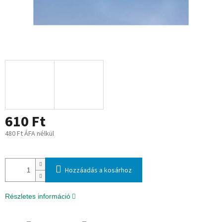
610 Ft
480 Ft ÁFA nélkül
Egységár:
Hozzáadás a kosárhoz
Részletes információ