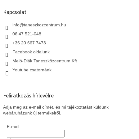
b
l
Kapcsolat
é
c
info
@
taneszkozcentrum.hu
06 47 521-048
+36 20 667 7473
Facebook oldalunk
Meló-Diák Taneszközcentrum Kft
Youtube csatornánk
Feliratkozás hírlevélre
Adja meg az e-mail címét, és mi tájékoztatást küldünk
webáruházunk új termékeiről.
E-mail