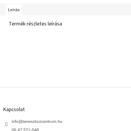
Leírás
Termék részletes leírása
L
á
b
l
Kapcsolat
é
c
info
@
taneszkozcentrum.hu
06 47 521-048