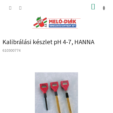
Ugrás
KOSÁR
a
fő
tartalomhoz
Kalibrálási készlet pH 4-7, HANNA
610300774