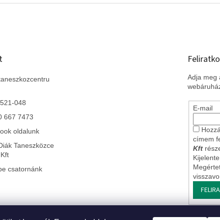
t
Feliratko
Adja meg a
taneszkozcentru
webáruház
 521-048
E-mail
0 667 7473
Hozzá
ook oldalunk
címem f
Diák Taneszközce
Kft
része
Kft
Kijelent
Megérte
be csatornánk
visszav
FELIR