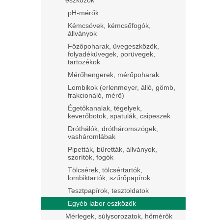
eszközök
pH-mérők
Kémcsövek, kémcsőfogók,
állványok
Főzőpoharak, üvegeszközök,
folyadéküvegek, porüvegek,
tartozékok
Mérőhengerek, mérőpoharak
Lombikok (erlenmeyer, álló, gömb,
frakcionáló, mérő)
Égetőkanalak, tégelyek,
keverőbotok, spatulák, csipeszek
Dróthálók, drótháromszögek,
vasháromlábak
Pipetták, büretták, állványok,
szorítók, fogók
Tölcsérek, tölcsértartók,
lombiktartók, szűrőpapírok
Tesztpapírok, tesztoldatok
Egyéb labor eszközök
Mérlegek, súlysorozatok, hőmérők