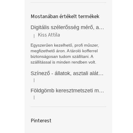
Mostanában értékelt termékek
Digitális szélerősség mérő, anemométer, EM2250
Kiss Attila
|
A termék értékelése 5-ből 5 csillag.
Egyszerűen kezelhető, profi műszer,
megfizethető áron. A tároló kofferrel
biztonságosan tudom szállítani. A
szállítással is minden rendben volt.
Színező - állatok, asztali alátét, Funny Mat
|
A termék értékelése 5-ből 5 csillag.
Földgömb keresztmetszeti modell
|
A termék értékelése 5-ből 5 csillag.
Pinterest