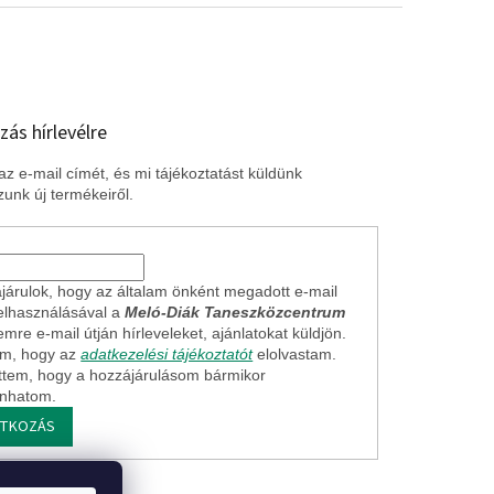
zás hírlevélre
z e-mail címét, és mi tájékoztatást küldünk
unk új termékeiről.
járulok, hogy az általam önként megadott e-mail
elhasználásával a
Meló-Diák Taneszközcentrum
mre e-mail útján hírleveleket, ajánlatokat küldjön.
em, hogy az
adatkezelési tájékoztatót
elolvastam.
ttem, hogy a hozzájárulásom bármikor
onhatom.
ATKOZÁS