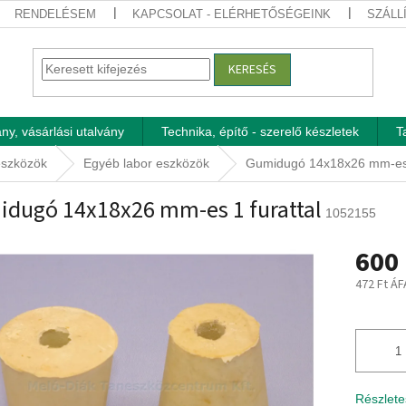
RENDELÉSEM
KAPCSOLAT - ELÉRHETŐSÉGEINK
SZÁLL
KERESÉS
ny, vásárlási utalvány
Technika, építő - szerelő készletek
T
eszközök
Egyéb labor eszközök
Gumidugó 14x18x26 mm-es 1
dugó 14x18x26 mm-es 1 furattal
1052155
600 
472 Ft ÁF
Egységár
Részlete