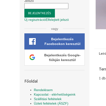
l
Jelszó
BEJELENTKEZÉS
Új regisztráció
Elfelejtett jelszó
vagy
Bejelentkezés
Facebookon keresztül
Leír
Bejelentkezés Google-
fiókján keresztül
Ter
1 db
Főoldal
Rendelésem
Kapcsolat - elérhetőségeink
Szállítási feltételek
Üzleti feltételek (ÁSZF)