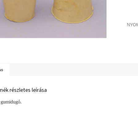
NYO
ás
mék részletes leírása
 gumidugó.