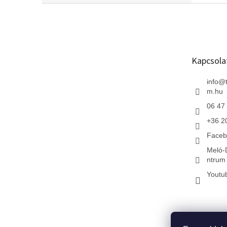
L
á
b
l
é
Kapcsola
c
info
@
m.hu
06 47
+36 2
Faceb
Meló-
ntrum 
Youtu