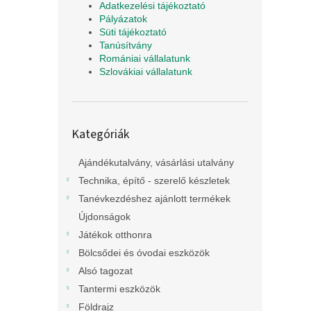
Adatkezelési tájékoztató
Pályázatok
Süti tájékoztató
Tanúsítvány
Romániai vállalatunk
Szlovákiai vállalatunk
Kategóriák
Kategóriák
átugrása
Ajándékutalvány, vásárlási utalvány
Technika, építő - szerelő készletek
Tanévkezdéshez ajánlott termékek
Újdonságok
Játékok otthonra
Bölcsődei és óvodai eszközök
Alsó tagozat
Tantermi eszközök
Földrajz