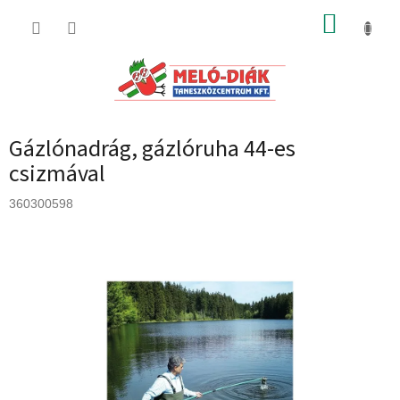
Ugrás
KOSÁR
a
fő
tartalomhoz
Gázlónadrág, gázlóruha 44-es
csizmával
360300598