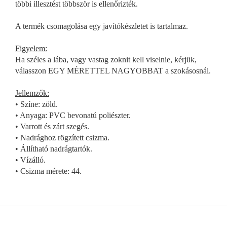
többi illesztést többször is ellenőrizték.
A termék csomagolása egy javítókészletet is tartalmaz.
Figyelem:
Ha széles a lába, vagy vastag zoknit kell viselnie, kérjük,
válasszon EGY MÉRETTEL NAGYOBBAT a szokásosnál.
Jellemzők:
• Színe: zöld.
• Anyaga: PVC bevonatú poliészter.
• Varrott és zárt szegés.
• Nadrághoz rögzített csizma.
• Állítható nadrágtartók.
• Vízálló.
• Csizma mérete: 44.
L
á