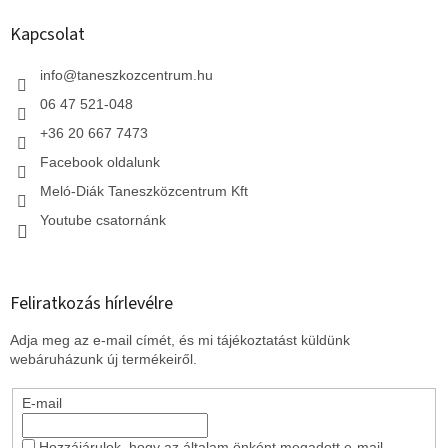
b
l
Kapcsolat
é
c
info
@
taneszkozcentrum.hu
06 47 521-048
+36 20 667 7473
Facebook oldalunk
Meló-Diák Taneszközcentrum Kft
Youtube csatornánk
Feliratkozás hírlevélre
Adja meg az e-mail címét, és mi tájékoztatást küldünk
webáruházunk új termékeiről.
E-mail
Hozzájárulok, hogy az általam önként megadott e-mail