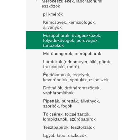
Mérőkészülékek, laboratóriumi
eszközök
pH-mérők
Kémcsövek, kémcsőfogók,
állványok
Főzőpoharak, üvegeszközök,
folyadéküvegek, porüvegek,
tartozékok
Mérőhengerek, mérőpoharak
Lombikok (erlenmeyer, álló, gömb,
frakcionáló, mérő)
Égetőkanalak, tégelyek,
keverőbotok, spatulák, csipeszek
Dróthálók, drótháromszögek,
vasháromlábak
Pipetták, büretták, állványok,
szorítók, fogók
Tölcsérek, tölcsértartók,
lombiktartók, szűrőpapírok
Tesztpapírok, tesztoldatok
Egyéb labor eszközök