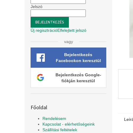
e
l
Jelszó
BEJELENTKEZÉS
Új regisztráció
Elfelejtett jelszó
vagy
Bejelentkezés
Facebookon keresztül
Bejelentkezés Google-
fiókján keresztül
Főoldal
Rendelésem
Leír
Kapcsolat - elérhetőségeink
Szállítási feltételek