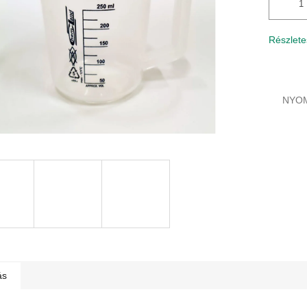
Részlete
NYO
ás