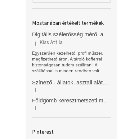
Mostanában értékelt termékek
Digitális szélerősség mérő, anemométer, EM2250
Kiss Attila
|
A termék értékelése 5-ből 5 csillag.
Egyszerűen kezelhető, profi műszer,
megfizethető áron. A tároló kofferrel
biztonságosan tudom szállítani. A
szállítással is minden rendben volt.
Színező - állatok, asztali alátét, Funny Mat
|
A termék értékelése 5-ből 5 csillag.
Földgömb keresztmetszeti modell
|
A termék értékelése 5-ből 5 csillag.
Pinterest