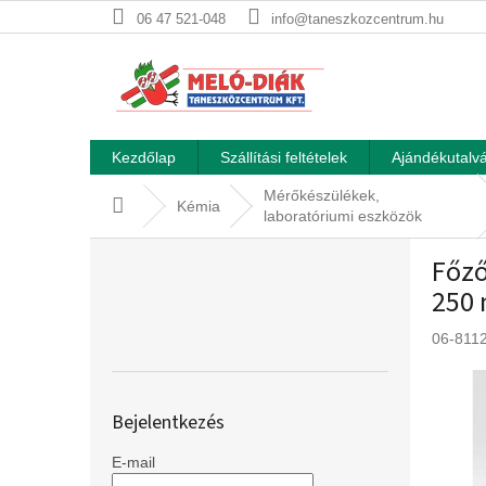
Ugrás
06 47 521-048
info@taneszkozcentrum.hu
a
fő
tartalomhoz
Kezdőlap
Szállítási feltételek
Ajándékutalvá
Mérőkészülékek,
Kezdőlap
Kémia
laboratóriumi eszközök
O
Főző
l
d
250 
a
l
06-811
s
ó
p
Bejelentkezés
a
n
E-mail