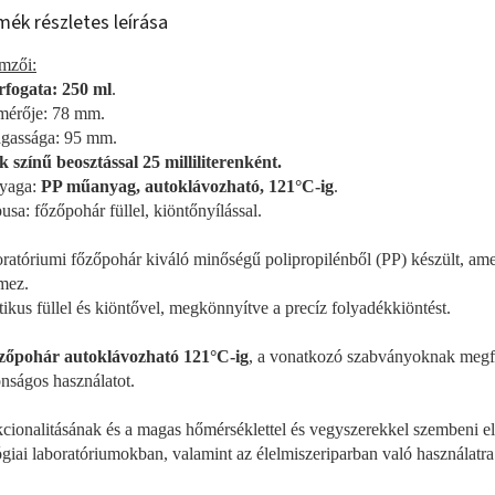
mék részletes leírása
emzői:
rfogata: 250 ml
.
mérője: 78 mm.
gassága: 95 mm.
 színű beosztással 25 milliliterenként.
yaga:
PP műanyag, autoklávozható, 121°C-ig
.
pusa: főzőpohár füllel, kiöntőnyílással.
ratóriumi főzőpohár kiváló minőségű polipropilénből (PP) készült, ame
emez.
tikus füllel és kiöntővel, megkönnyítve a precíz folyadékkiöntést.
zőpohár autoklávozható 121°C-ig
, a vonatkozó szabványoknak megfel
onságos használatot.
cionalitásának és a magas hőmérséklettel és vegyszerekkel szembeni el
ógiai laboratóriumokban, valamint az élelmiszeriparban való használatra