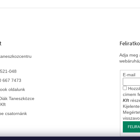
t
Feliratko
Adja meg a
taneszkozcentru
webáruház
 521-048
E-mail
0 667 7473
Hozzá
ook oldalunk
címem f
Diák Taneszközce
Kft
része
Kft
Kijelent
Megérte
be csatornánk
visszav
FELIR