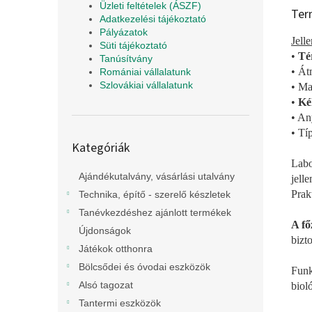
Üzleti feltételek (ÁSZF)
Ter
Adatkezelési tájékoztató
Pályázatok
Jell
Süti tájékoztató
•
Té
Tanúsítvány
• Át
Romániai vállalatunk
Szlovákiai vállalatunk
• Ma
•
Kék
• An
• Tí
Kategóriák
Kategóriák
átugrása
Labo
Ajándékutalvány, vásárlási utalvány
jell
Prak
Technika, építő - szerelő készletek
Tanévkezdéshez ajánlott termékek
A fő
Újdonságok
bizt
Játékok otthonra
Bölcsődei és óvodai eszközök
Funk
Alsó tagozat
biol
Tantermi eszközök