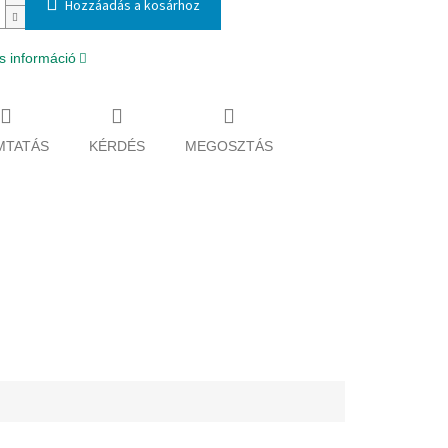
Hozzáadás a kosárhoz
s információ
MTATÁS
KÉRDÉS
MEGOSZTÁS