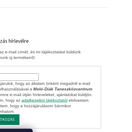
zás hírlevélre
z e-mail címét, és mi tájékoztatást küldünk
unk új termékeiről.
járulok, hogy az általam önként megadott e-mail
elhasználásával a
Meló-Diák Taneszközcentrum
mre e-mail útján hírleveleket, ajánlatokat küldjön.
em, hogy az
adatkezelési tájékoztatót
elolvastam.
ttem, hogy a hozzájárulásom bármikor
onhatom.
ATKOZÁS