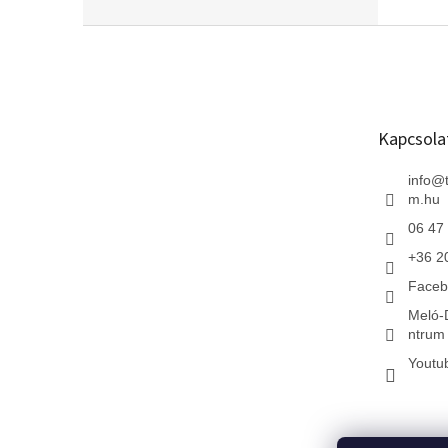
L
á
b
l
é
Kapcsola
c
info
@
m.hu
06 47
+36 2
Faceb
Meló-
ntrum 
Youtu