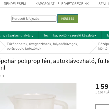
RENDELÉSEM
KAPCSOLAT - ELÉRHETŐSÉGEINK
SZÁLL
KERESÉS
ny, vásárlási utalvány
Technika, építő - szerelő készletek
T
Főzőpoharak, üvegeszközök, folyadéküvegek,
Főzőpoh
porüvegek, tartozékok
kiöntőn
pohár polipropilén, autoklávozható, füllel
ml
201
1 59
1 256 Ft 
Egységár