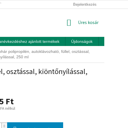
ÍTÁSI FELTÉTELEK
ÜZLETI FELTÉTELEK (ÁSZF)
Bejelentkezés
ADATKEZEL
KOSÁR
Üres kosár
anévkezdéshez ajánlott termékek
Újdonságok
Játékok otth
ár polipropilén, autoklávozható, füllel, osztással,
yílással, 250 ml
, osztással, kiöntőnyílással,
5 Ft
ÁFA nélkül
: