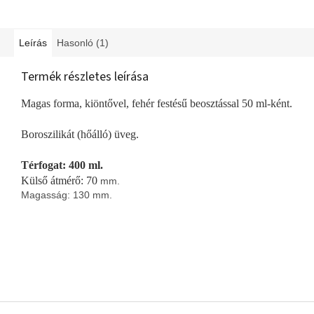
Leírás
Hasonló (1)
Termék részletes leírása
Magas forma, kiöntővel, fehér festésű beosztással 50 ml-ként.
Boroszilikát (hőálló) üveg.
Térfogat: 400 ml.
Külső átmérő: 70
mm.
Magasság: 130
mm.
L