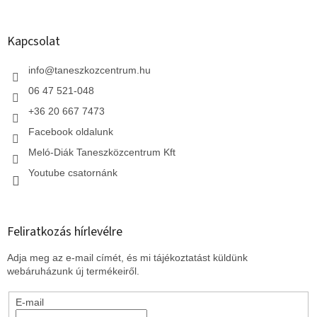
á
b
l
Kapcsolat
é
c
info
@
taneszkozcentrum.hu
06 47 521-048
+36 20 667 7473
Facebook oldalunk
Meló-Diák Taneszközcentrum Kft
Youtube csatornánk
Feliratkozás hírlevélre
Adja meg az e-mail címét, és mi tájékoztatást küldünk
webáruházunk új termékeiről.
E-mail