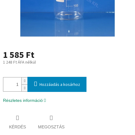
1 585 Ft
1 248 Ft ÁFA nélkül
Egységár:
Hozzáadás a kosárhoz
Részletes információ
KÉRDÉS
MEGOSZTÁS