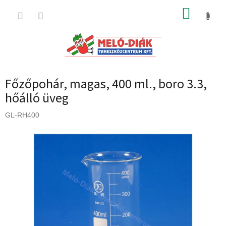
Ugrás
KOSÁR
a
fő
tartalomhoz
Főzőpohár, magas, 400 ml., boro 3.3,
hőálló üveg
GL-RH400