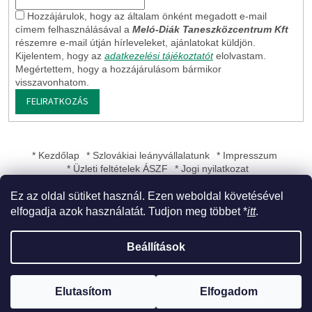
Hozzájárulok, hogy az általam önként megadott e-mail
címem felhasználásával a
Meló-Diák Taneszközcentrum Kft
részemre e-mail útján hírleveleket, ajánlatokat küldjön.
Kijelentem, hogy az
adatkezelési tájékoztatót
elolvastam.
Megértettem, hogy a hozzájárulásom bármikor
visszavonhatom.
FELIRATKOZÁS
* Kezdőlap
* Szlovákiai leányvállalatunk
* Impresszum
* Üzleti feltételek ÁSZF
* Jogi nyilatkozat
Ez az oldal sütiket használ. Ezen weboldal követésével
elfogadja azok használatát. Tudjon meg többet *
itt
.
Shoptet készítette
Beállítások
Copyright 2026
Meló-Diák Taneszközcentrum Kft
. Minden jog
Elutasítom
Elfogadom
fenntartva.
Süti beállítások szerkesztése