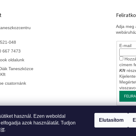
t
Feliratko
Adja meg a
taneszkozcentru
webáruház
 521-048
E-mail
0 667 7473
Hozzá
ook oldalunk
címem f
Diák Taneszközce
Kft
része
Kft
Kijelent
Megérte
be csatornánk
visszav
FELIR
sütiket használ. Ezen weboldal
 Szlovákiai leányvállalatunk
* Impresszum
* Üzleti feltételek ÁSZF
* J
Elutasítom
E
 elfogadja azok használatát. Tudjon
*
itt
.