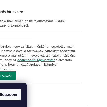
zás hírlevélre
z e-mail címét, és mi tájékoztatást küldünk
unk új termékeiről.
járulok, hogy az általam önként megadott e-mail
elhasználásával a
Meló-Diák Taneszközcentrum
mre e-mail útján hírleveleket, ajánlatokat küldjön.
em, hogy az
adatkezelési tájékoztatót
elolvastam.
ttem, hogy a hozzájárulásom bármikor
onhatom.
ATKOZÁS
ogi nyilatkozat
lfogadom