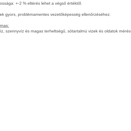
ossága: +-2 % eltérés lehet a végső értéktől.
zek gyors, problémamentes vezetőképesség ellenőrzéséhez.
lmas:
víz, szennyvíz és magas terheltségű, sótartalmú vizek és oldatok méré