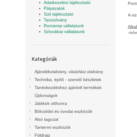
Adatkezelési tájékoztató
Pont
Pályázatok
Süti tájékoztató
A vi
Tanúsítvány
Romániai vállalatunk
Alka
Szlovákiai vállalatunk
-ivó
Kategóriák
Kategóriák
átugrása
Ajándékutalvány, vásárlási utalvány
Technika, építő - szerelő készletek
Tanévkezdéshez ajánlott termékek
Újdonságok
Játékok otthonra
Bölcsődei és óvodai eszközök
Alsó tagozat
Tantermi eszközök
Földrajz