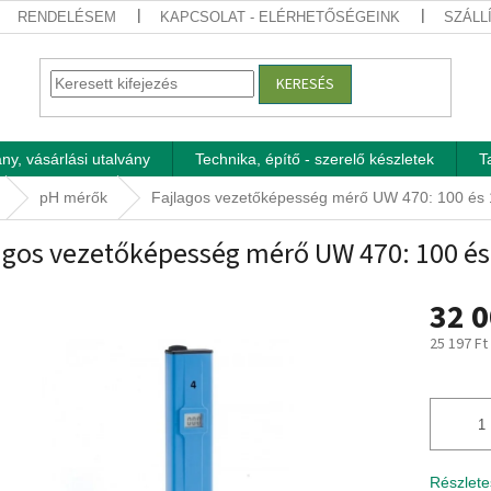
RENDELÉSEM
KAPCSOLAT - ELÉRHETŐSÉGEINK
SZÁLL
KERESÉS
ny, vásárlási utalvány
Technika, építő - szerelő készletek
T
pH mérők
Fajlagos vezetőképesség mérő UW 470: 100 és 
agos vezetőképesség mérő UW 470: 100 és
32 0
25 197 Ft
Egységár
Részlete