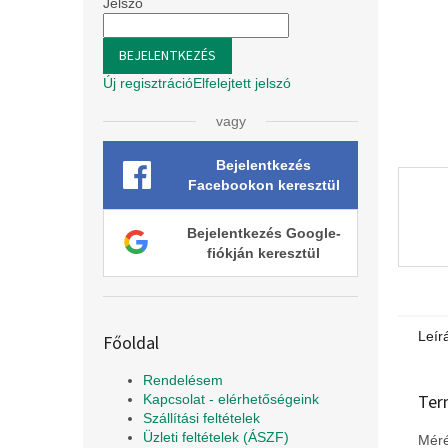
l
Jelszó
BEJELENTKEZÉS
Új regisztráció
Elfelejtett jelszó
vagy
Bejelentkezés
Facebookon keresztül
Bejelentkezés Google-
fiókján keresztül
Leír
Főoldal
Rendelésem
Ter
Kapcsolat - elérhetőségeink
Szállítási feltételek
Üzleti feltételek (ÁSZF)
Méré