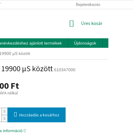
ÍTÁSI FELTÉTELEK
ÜZLETI FELTÉTELEK (ÁSZF)
Bejelentkezés
ADATKEZEL
KOSÁR
Üres kosár
anévkezdéshez ajánlott termékek
Újdonságok
Játékok otth
19900 µS között
 19900 µS között
610347000
00 Ft
 ÁFA nélkül
:
Hozzáadás a kosárhoz
s információ