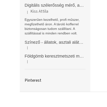
Digitális szélerősség mérő, anemométer, EM2250
Kiss Attila
|
A termék értékelése 5-ből 5 csillag.
Egyszerűen kezelhető, profi műszer,
megfizethető áron. A tároló kofferrel
biztonságosan tudom szállítani. A
szállítással is minden rendben volt.
Színező - állatok, asztali alátét, Funny Mat
|
A termék értékelése 5-ből 5 csillag.
Földgömb keresztmetszeti modell
|
A termék értékelése 5-ből 5 csillag.
Pinterest
L
á
b