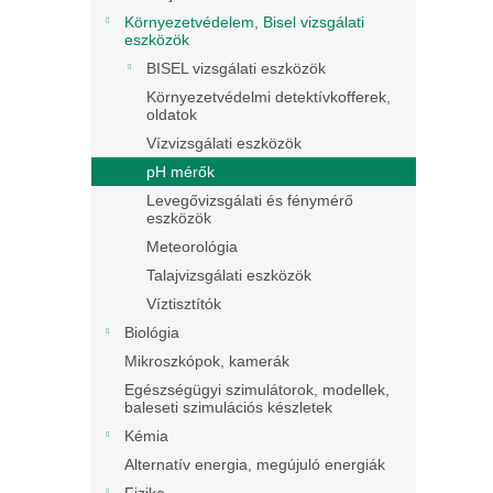
Környezetvédelem, Bisel vizsgálati
eszközök
BISEL vizsgálati eszközök
Környezetvédelmi detektívkofferek,
oldatok
Vízvizsgálati eszközök
pH mérők
Levegővizsgálati és fénymérő
eszközök
Meteorológia
Talajvizsgálati eszközök
Víztisztítók
Biológia
Mikroszkópok, kamerák
Egészségügyi szimulátorok, modellek,
baleseti szimulációs készletek
Kémia
Alternatív energia, megújuló energiák