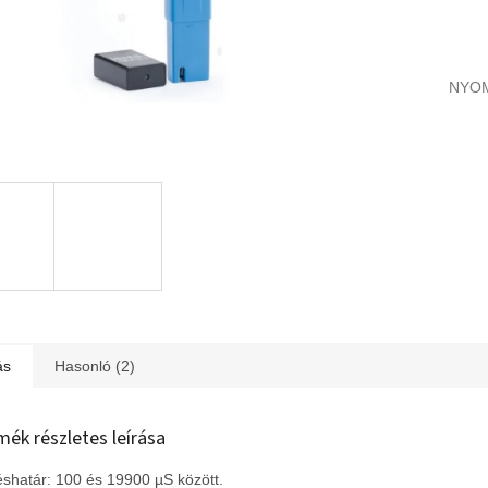
NYO
ás
Hasonló (2)
mék részletes leírása
shatár: 100 és 19900 µS között.