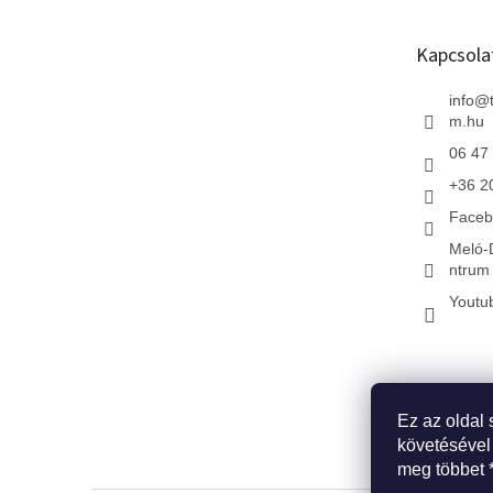
l
é
Kapcsola
c
info
@
m.hu
06 47
+36 2
Faceb
Meló-
ntrum 
Youtu
Ez az oldal 
* Kezdőlap
*
követésével
meg többet 