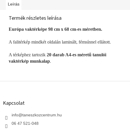
Leírás
Termék részletes leírása
Európa vaktérképe 98 cm x 68 cm-es méretben.
A falitérkép mindkét oldalán laminált, fémsínnel ellátott.
A térképhez tartozik
20 darab A4-es méretű tanulói
vaktérkép munkalap
.
L
á
b
l
Kapcsolat
é
c
info
@
taneszkozcentrum.hu
06 47 521-048