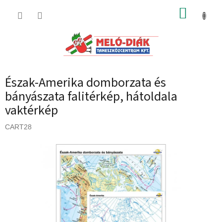
Ugrás
KOSÁR
a
fő
tartalomhoz
Észak-Amerika domborzata és
bányászata falitérkép, hátoldala
vaktérkép
CART28