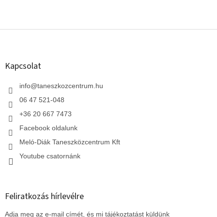
L
á
b
l
Kapcsolat
é
c
info
@
taneszkozcentrum.hu
06 47 521-048
+36 20 667 7473
Facebook oldalunk
Meló-Diák Taneszközcentrum Kft
Youtube csatornánk
Feliratkozás hírlevélre
Adja meg az e-mail címét, és mi tájékoztatást küldünk