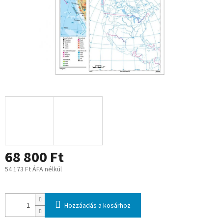
68 800 Ft
54 173 Ft ÁFA nélkül
Egységár:
Hozzáadás a kosárhoz