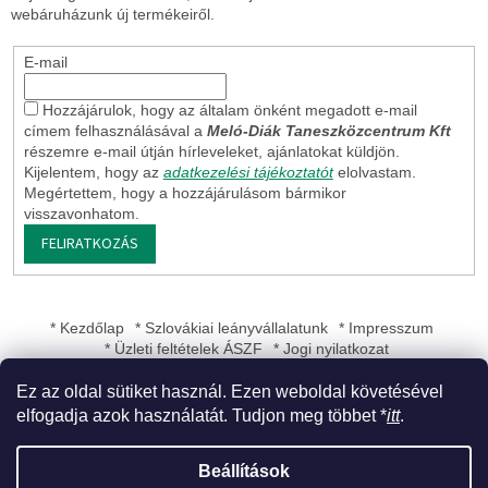
webáruházunk új termékeiről.
E-mail
Hozzájárulok, hogy az általam önként megadott e-mail
címem felhasználásával a
Meló-Diák Taneszközcentrum Kft
részemre e-mail útján hírleveleket, ajánlatokat küldjön.
Kijelentem, hogy az
adatkezelési tájékoztatót
elolvastam.
Megértettem, hogy a hozzájárulásom bármikor
visszavonhatom.
FELIRATKOZÁS
* Kezdőlap
* Szlovákiai leányvállalatunk
* Impresszum
* Üzleti feltételek ÁSZF
* Jogi nyilatkozat
Ez az oldal sütiket használ. Ezen weboldal követésével
elfogadja azok használatát. Tudjon meg többet *
itt
.
Shoptet készítette
Beállítások