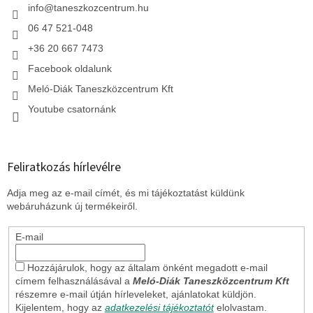
c
info
@
taneszkozcentrum.hu
06 47 521-048
+36 20 667 7473
Facebook oldalunk
Meló-Diák Taneszközcentrum Kft
Youtube csatornánk
Feliratkozás hírlevélre
Adja meg az e-mail címét, és mi tájékoztatást küldünk
webáruházunk új termékeiről.
E-mail
Hozzájárulok, hogy az általam önként megadott e-mail
címem felhasználásával a
Meló-Diák Taneszközcentrum Kft
részemre e-mail útján hírleveleket, ajánlatokat küldjön.
Kijelentem, hogy az
adatkezelési tájékoztatót
elolvastam.