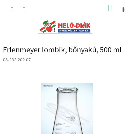
Ugrás
KOSÁR
a
fő
tartalomhoz
Erlenmeyer lombik, bőnyakú, 500 ml
08-232.202.07