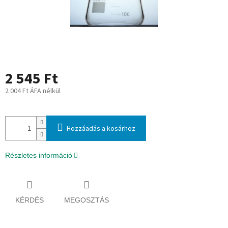
2 545 Ft
2 004 Ft ÁFA nélkül
Egységár:
Hozzáadás a kosárhoz
Részletes információ
KÉRDÉS
MEGOSZTÁS