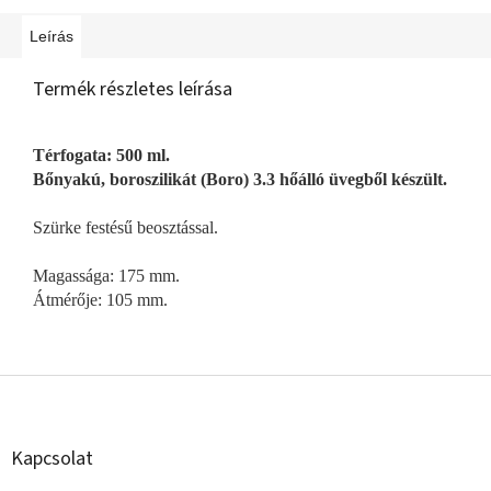
Leírás
Termék részletes leírása
Térfogata: 500 ml.
Bőnyakú, boroszilikát (Boro) 3.3 hőálló üvegből készült.
Szürke festésű beosztással.
Magassága: 175 mm.
Átmérője: 105 mm.
L
á
b
l
Kapcsolat
é