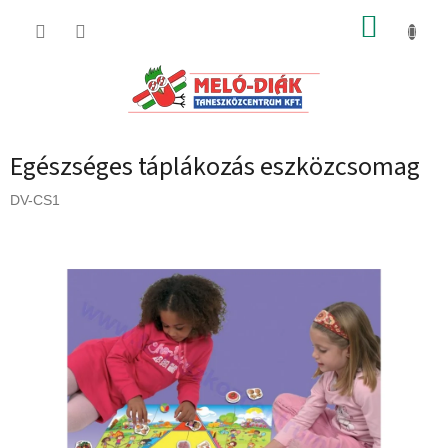
Ugrás
KOSÁR
a
fő
tartalomhoz
Egészséges táplákozás eszközcsomag
DV-CS1