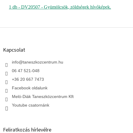
1 db - DV20507 - Gyümölcsök, zöldségek hívóképek.
L
á
b
l
Kapcsolat
é
c
info
@
taneszkozcentrum.hu
06 47 521-048
+36 20 667 7473
Facebook oldalunk
Meló-Diák Taneszközcentrum Kft
Youtube csatornánk
Feliratkozás hírlevélre