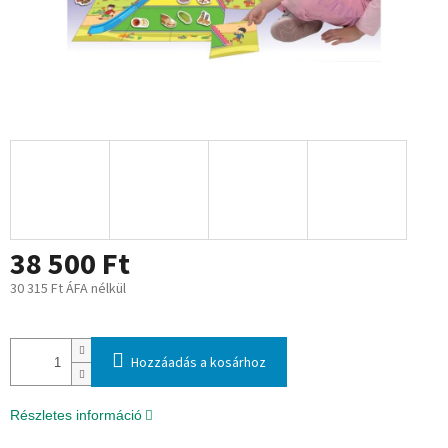
38 500 Ft
30 315 Ft ÁFA nélkül
Egységár:
Hozzáadás a kosárhoz
Részletes információ