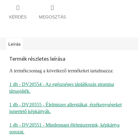
KÉRDÉS
MEGOSZTÁS
Leírás
Termék részletes leírása
A termékcsomag a következő termékeket tartalmazza:
1 db - DV20554 - Az egészséges táplálkozás piramisa
társasjáték.
1 db - DV20555 - Élelmiszer allergiákat, érzékenységeket
ismertető képkártyák.
1 db - DV20551 - Mindennapi élelmiszereink, képkártya
sorozat.