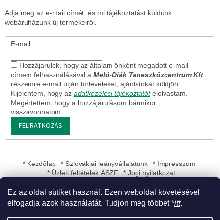
Adja meg az e-mail címét, és mi tájékoztatást küldünk
webáruházunk új termékeiről.
E-mail
Hozzájárulok, hogy az általam önként megadott e-mail
címem felhasználásával a
Meló-Diák Taneszközcentrum Kft
részemre e-mail útján hírleveleket, ajánlatokat küldjön.
Kijelentem, hogy az
adatkezelési tájékoztatót
elolvastam.
Megértettem, hogy a hozzájárulásom bármikor
visszavonhatom.
FELIRATKOZÁS
* Kezdőlap
* Szlovákiai leányvállalatunk
* Impresszum
* Üzleti feltételek ÁSZF
* Jogi nyilatkozat
Ez az oldal sütiket használ. Ezen weboldal követésével
elfogadja azok használatát. Tudjon meg többet *
itt
.