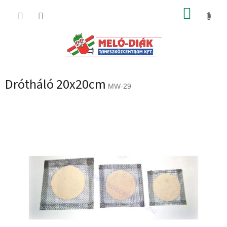
Ugrás
KOSÁR
a
fő
tartalomhoz
Drótháló 20x20cm
MW-29