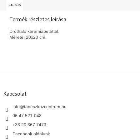
Leírás
Termék részletes leírása
Drótháló kerámiabetéttel.
Mérete: 20x20 cm.
L
á
b
l
Kapcsolat
é
c
info
@
taneszkozcentrum.hu
06 47 521-048
+36 20 667 7473
Facebook oldalunk