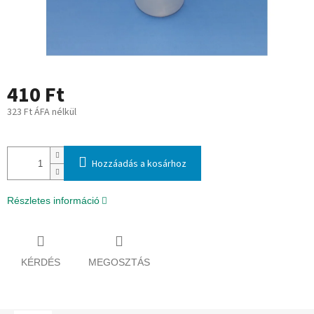
410 Ft
323 Ft ÁFA nélkül
Egységár:
Hozzáadás a kosárhoz
Részletes információ
KÉRDÉS
MEGOSZTÁS