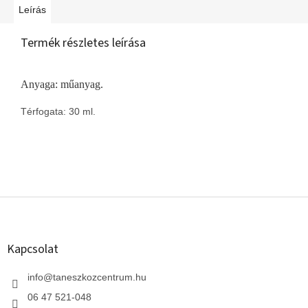
Leírás
Termék részletes leírása
Anyaga: műanyag.
Térfogata: 30 ml.
L
á
b
l
Kapcsolat
é
c
info
@
taneszkozcentrum.hu
06 47 521-048