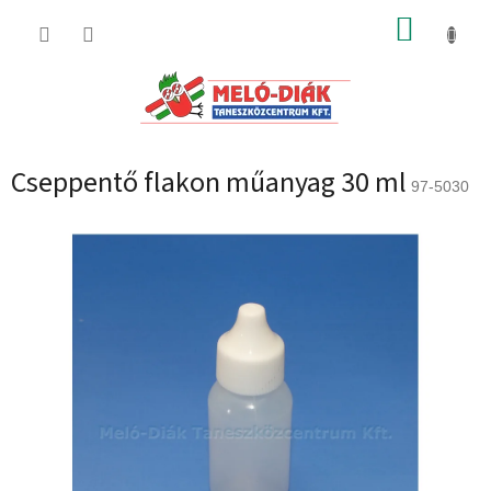
Ugrás
KOSÁR
a
fő
tartalomhoz
Cseppentő flakon műanyag 30 ml
97-5030