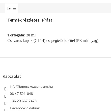
Leírás
Termék részletes leírása
Térfogata: 20 ml.
Csavaros kupak (GL14) csepegtető betéttel (PE műanyag).
L
á
b
l
Kapcsolat
é
c
info
@
taneszkozcentrum.hu
06 47 521-048
+36 20 667 7473
Facebook oldalunk