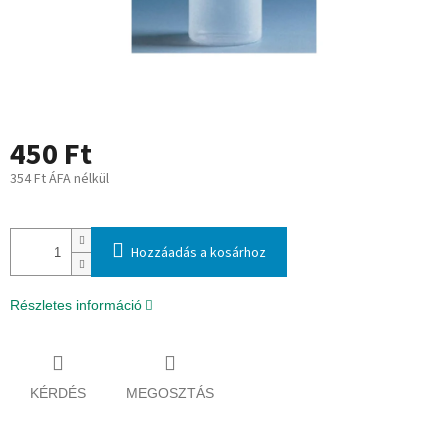
450 Ft
354 Ft ÁFA nélkül
Egységár:
Hozzáadás a kosárhoz
Részletes információ
KÉRDÉS
MEGOSZTÁS