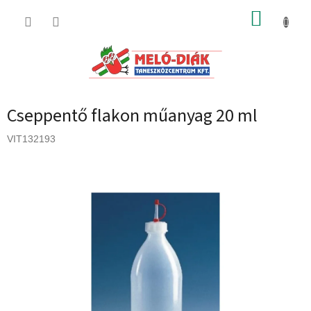
Ugrás
KOSÁR
a
fő
tartalomhoz
Cseppentő flakon műanyag 20 ml
VIT132193