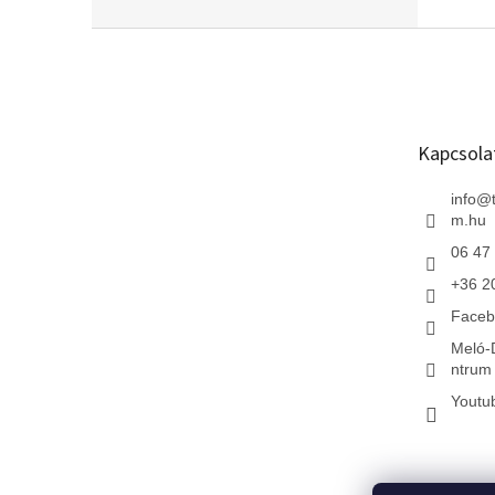
L
á
b
l
é
Kapcsola
c
info
@
m.hu
06 47
+36 2
Faceb
Meló-
ntrum 
Youtu