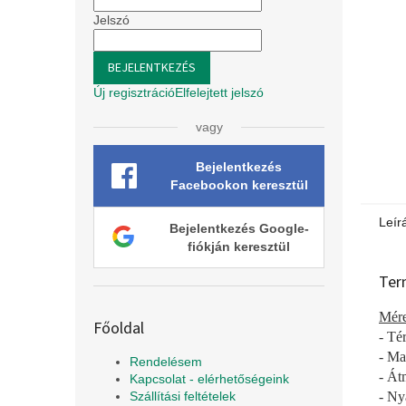
e
l
Jelszó
BEJELENTKEZÉS
Új regisztráció
Elfelejtett jelszó
vagy
Bejelentkezés
Facebookon keresztül
Leír
Bejelentkezés Google-
fiókján keresztül
Ter
Mére
Főoldal
- Té
- Ma
Rendelésem
- Át
Kapcsolat - elérhetőségeink
- Ny
Szállítási feltételek