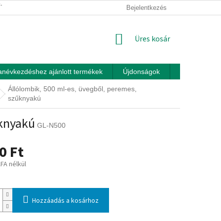
ÍTÁSI FELTÉTELEK
ÜZLETI FELTÉTELEK (ÁSZF)
Bejelentkezés
ADATKEZEL
KOSÁR
Üres kosár
anévkezdéshez ajánlott termékek
Újdonságok
Játékok otth
Állólombik, 500 ml-es, üvegből, peremes,
szűknyakú
űknyakú
GL-N500
0 Ft
ÁFA nélkül
:
Hozzáadás a kosárhoz