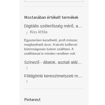
Mostanában értékelt termékek
Digitális szélerősség mérő, anemométer, EM2250
Kiss Attila
|
A termék értékelése 5-ből 5 csillag.
Egyszerűen kezelhető, profi műszer,
megfizethető áron. A tároló kofferrel
biztonságosan tudom szállítani. A
szállítással is minden rendben volt.
Színező - állatok, asztali alátét, Funny Mat
|
A termék értékelése 5-ből 5 csillag.
Földgömb keresztmetszeti modell
|
A termék értékelése 5-ből 5 csillag.
Pinterest