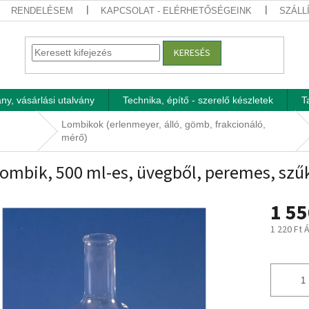
RENDELÉSEM
KAPCSOLAT - ELÉRHETŐSÉGEINK
SZÁLL
KERESÉS
ny, vásárlási utalvány
Technika, építő - szerelő készletek
T
Lombikok (erlenmeyer, álló, gömb, frakcionáló,
mérő)
lombik, 500 ml-es, üvegből, peremes, sz
1 55
1 220 Ft 
Egységár