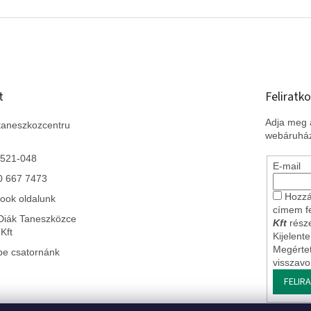
t
Feliratko
Adja meg a
taneszkozcentru
webáruház
 521-048
E-mail
0 667 7473
Hozzá
ook oldalunk
címem f
Diák Taneszközce
Kft
része
Kft
Kijelent
Megérte
be csatornánk
visszav
FELIR