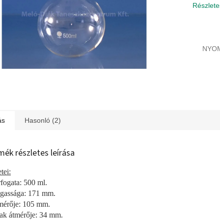
Részlete
NYO
ás
Hasonló (2)
mék részletes leírása
tei:
rfogata: 500 ml.
gassága: 171 mm.
mérője: 105 mm.
ak átmérője: 34 mm.