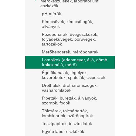
Mérőkészülékek, laboratóriumi
eszközök
pH-mérők
Kémcsövek, kémcsőfogók,
állványok
Főzőpoharak, üvegeszközök,
folyadéküvegek, porüvegek,
tartozékok
Mérőhengerek, mérőpoharak
Lombikok (erlenmeyer, álló, gömb,
frakcionáló, mérő)
Égetőkanalak, tégelyek,
keverőbotok, spatulák, csipeszek
Dróthálók, drótháromszögek,
vasháromlábak
Pipetták, büretták, állványok,
szorítók, fogók
Tölcsérek, tölcsértartók,
lombiktartók, szűrőpapírok
Tesztpapírok, tesztoldatok
Egyéb labor eszközök