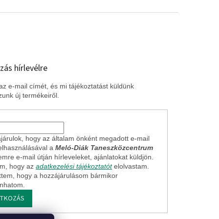
zás hírlevélre
z e-mail címét, és mi tájékoztatást küldünk
unk új termékeiről.
járulok, hogy az általam önként megadott e-mail
elhasználásával a
Meló-Diák Taneszközcentrum
mre e-mail útján hírleveleket, ajánlatokat küldjön.
em, hogy az
adatkezelési tájékoztatót
elolvastam.
ttem, hogy a hozzájárulásom bármikor
onhatom.
ATKOZÁS