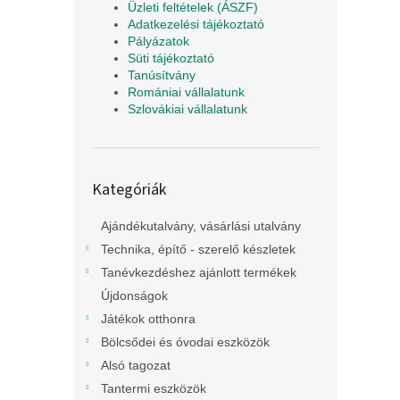
Üzleti feltételek (ÁSZF)
Adatkezelési tájékoztató
Pályázatok
Süti tájékoztató
Tanúsítvány
Romániai vállalatunk
Szlovákiai vállalatunk
Kategóriák
Kategóriák
átugrása
Ajándékutalvány, vásárlási utalvány
Technika, építő - szerelő készletek
Tanévkezdéshez ajánlott termékek
Újdonságok
Játékok otthonra
Bölcsődei és óvodai eszközök
Alsó tagozat
Tantermi eszközök