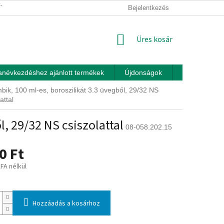
ÍTÁSI FELTÉTELEK
ÜZLETI FELTÉTELEK (ÁSZF)
Bejelentkezés
ADATKEZEL
KOSÁR
Üres kosár
anévkezdéshez ajánlott termékek
Újdonságok
Játékok otth
mbik, 100 ml-es, boroszilikát 3.3 üvegből, 29/32 NS
attal
l, 29/32 NS csiszolattal
08-058.202.15
0 Ft
ÁFA nélkül
:
Hozzáadás a kosárhoz