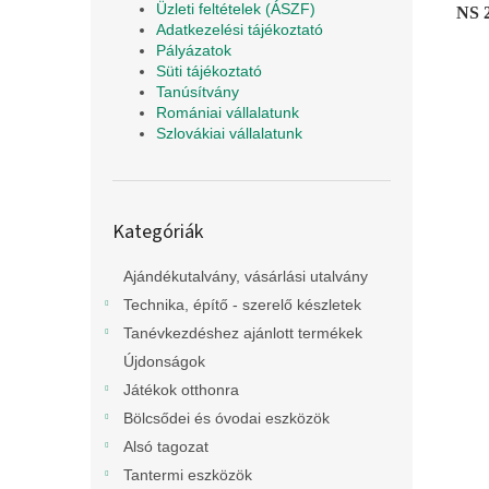
Üzleti feltételek (ÁSZF)
NS 2
Adatkezelési tájékoztató
Pályázatok
Süti tájékoztató
Tanúsítvány
Romániai vállalatunk
Szlovákiai vállalatunk
Kategóriák
Kategóriák
átugrása
Ajándékutalvány, vásárlási utalvány
Technika, építő - szerelő készletek
Tanévkezdéshez ajánlott termékek
Újdonságok
Játékok otthonra
Bölcsődei és óvodai eszközök
Alsó tagozat
Tantermi eszközök