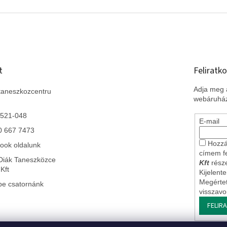
t
Feliratko
Adja meg a
taneszkozcentru
webáruház
 521-048
E-mail
0 667 7473
Hozzá
ook oldalunk
címem f
Diák Taneszközce
Kft
része
Kft
Kijelent
Megérte
be csatornánk
visszav
FELIR