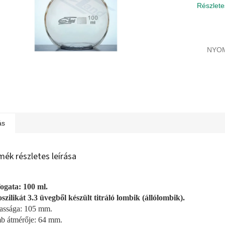
Részlete
NYO
ás
mék részletes leírása
ogata: 100 ml.
szilikát 3.3 üvegből készült titráló lombik (állólombik).
ssága: 105 mm.
 átmérője: 64 mm.