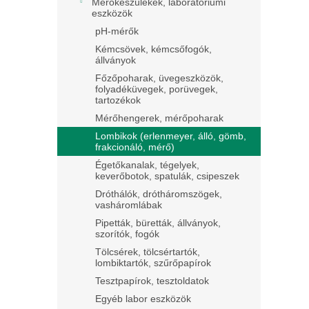
Mérőkészülékek, laboratóriumi
eszközök
pH-mérők
Kémcsövek, kémcsőfogók,
állványok
Főzőpoharak, üvegeszközök,
folyadéküvegek, porüvegek,
tartozékok
Mérőhengerek, mérőpoharak
Lombikok (erlenmeyer, álló, gömb,
frakcionáló, mérő)
Égetőkanalak, tégelyek,
keverőbotok, spatulák, csipeszek
Dróthálók, drótháromszögek,
vasháromlábak
Pipetták, büretták, állványok,
szorítók, fogók
Tölcsérek, tölcsértartók,
lombiktartók, szűrőpapírok
Tesztpapírok, tesztoldatok
Egyéb labor eszközök