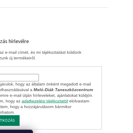
zás hírlevélre
z e-mail címét, és mi tájékoztatást küldünk
unk új termékeiről.
járulok, hogy az általam önként megadott e-mail
elhasználásával a
Meló-Diák Taneszközcentrum
mre e-mail útján hírleveleket, ajánlatokat küldjön.
em, hogy az
adatkezelési tájékoztatót
elolvastam.
ttem, hogy a hozzájárulásom bármikor
onhatom.
ATKOZÁS