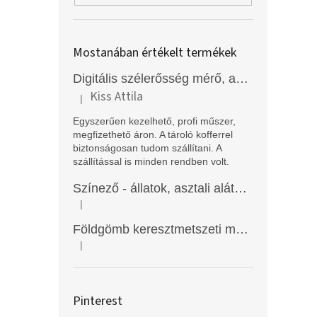
Mostanában értékelt termékek
Digitális szélerősség mérő, anemométer, EM2250
Kiss Attila
|
A termék értékelése 5-ből 5 csillag.
Egyszerűen kezelhető, profi műszer,
megfizethető áron. A tároló kofferrel
biztonságosan tudom szállítani. A
szállítással is minden rendben volt.
Színező - állatok, asztali alátét, Funny Mat
|
A termék értékelése 5-ből 5 csillag.
Földgömb keresztmetszeti modell
|
A termék értékelése 5-ből 5 csillag.
Pinterest