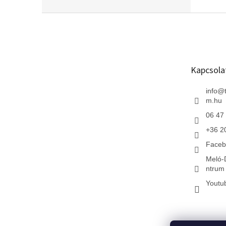
L
á
b
l
é
Kapcsola
c
info
@
m.hu
06 47
+36 2
Faceb
Meló-
ntrum 
Youtu