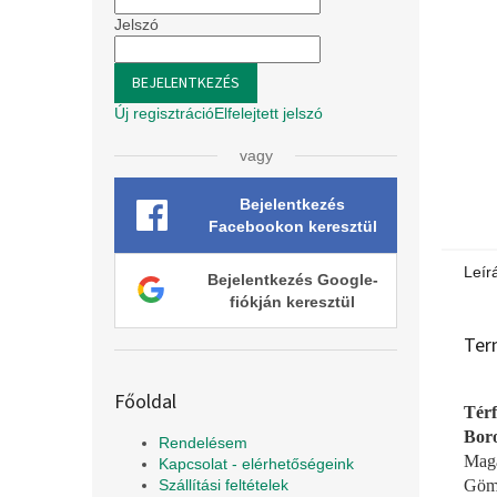
e
l
Jelszó
BEJELENTKEZÉS
Új regisztráció
Elfelejtett jelszó
vagy
Bejelentkezés
Facebookon keresztül
Leír
Bejelentkezés Google-
fiókján keresztül
Ter
Főoldal
Térf
Boro
Rendelésem
Maga
Kapcsolat - elérhetőségeink
Gömb
Szállítási feltételek