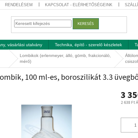
RENDELÉSEM
KAPCSOLAT - ELÉRHETŐSÉGEINK
SZÁLL
KERESÉS
ny, vásárlási utalvány
Technika, építő - szerelő készletek
T
Lombikok (erlenmeyer, álló, gömb, frakcionáló,
Állólo
mérő)
csiszol
lombik, 100 ml-es, boroszilikát 3.3 üvegbő
3 35
2 638 Ft 
Egységár