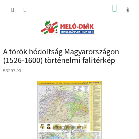
Ugrás
KOSÁR
a
fő
tartalomhoz
A török hódoltság Magyarországon
(1526-1600) történelmi falitérkép
53297-XL