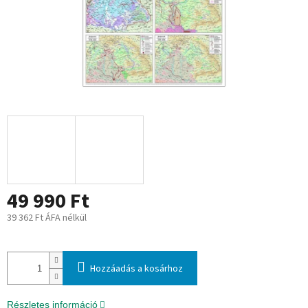
49 990 Ft
39 362 Ft ÁFA nélkül
Egységár:
Hozzáadás a kosárhoz
Részletes információ