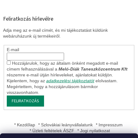
Feliratkozás hírlevélre
Adja meg az e-mail címét, és mi tájékoztatást küldünk
webáruházunk új termékeiről.
E-mail
Hozzájárulok, hogy az általam önként megadott e-mail
címem felhasználásával a
Meló-Diák Taneszközcentrum Kft
részemre e-mail útján hírleveleket, ajánlatokat küldjön.
Kijelentem, hogy az
adatkezelési tájékoztatót
elolvastam.
Megértettem, hogy a hozzájárulásom bármikor
visszavonhatom.
FELIRATKOZÁS
* Kezdőlap
* Szlovákiai leányvállalatunk
* Impresszum
* Üzleti feltételek ÁSZF
* Jogi nyilatkozat