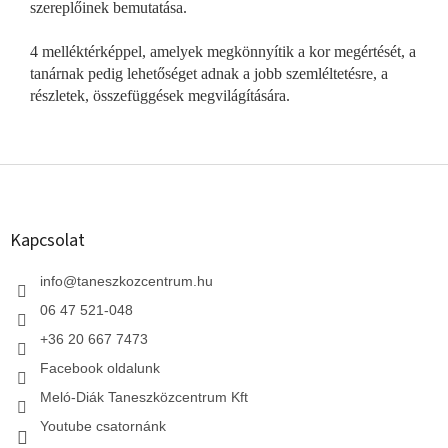
szereplőinek bemutatása.
4 melléktérképpel, amelyek megkönnyítik a kor megértését, a
tanárnak pedig lehetőséget adnak a jobb szemléltetésre, a
részletek, összefüggések megvilágítására.
L
á
b
l
Kapcsolat
é
c
info
@
taneszkozcentrum.hu
06 47 521-048
+36 20 667 7473
Facebook oldalunk
Meló-Diák Taneszközcentrum Kft
Youtube csatornánk