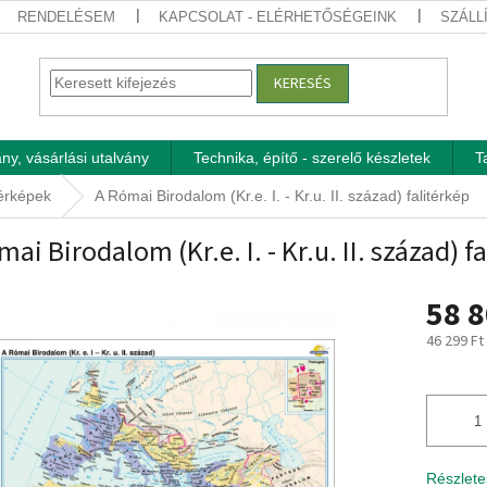
RENDELÉSEM
KAPCSOLAT - ELÉRHETŐSÉGEINK
SZÁLL
KERESÉS
ny, vásárlási utalvány
Technika, építő - szerelő készletek
T
térképek
A Római Birodalom (Kr.e. I. - Kr.u. II. század) falitérkép
mai Birodalom (Kr.e. I. - Kr.u. II. század) f
58 8
46 299 Ft
Egységár
Részlete