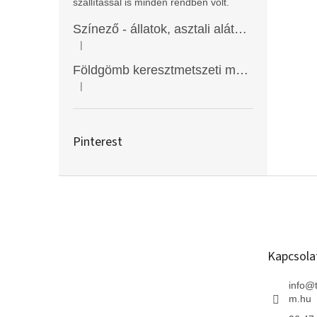
szállítással is minden rendben volt.
Színező - állatok, asztali alátét, Funny Mat
|
A termék értékelése 5-ből 5 csillag.
Földgömb keresztmetszeti modell
|
A termék értékelése 5-ből 5 csillag.
Pinterest
L
á
b
l
é
Kapcsola
c
info
@
m.hu