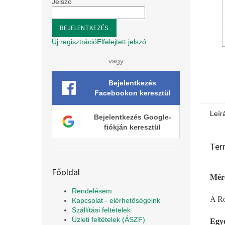
l
Jelszó
BEJELENTKEZÉS
Új regisztráció
Elfelejtett jelszó
vagy
Bejelentkezés
Facebookon keresztül
Leír
Bejelentkezés Google-
fiókján keresztül
Ter
Főoldal
Mére
Rendelésem
A Ró
Kapcsolat - elérhetőségeink
Szállítási feltételek
Üzleti feltételek (ÁSZF)
Egyo