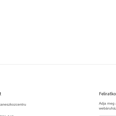
t
Feliratko
Adja meg a
taneszkozcentru
webáruház