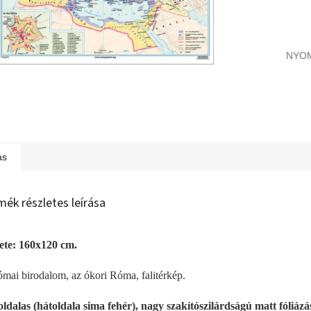
NYO
ás
mék részletes leírása
te: 160x120 cm.
mai birodalom, az ókori Róma, falitérkép.
ldalas (hátoldala sima fehér), nagy szakítószilárdságú matt fóliázás