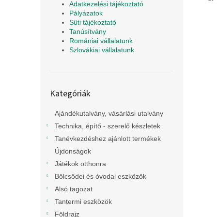
Adatkezelési tájékoztató
Pályázatok
Süti tájékoztató
Tanúsítvány
Romániai vállalatunk
Szlovákiai vállalatunk
Kategóriák
Kategóriák
átugrása
Ajándékutalvány, vásárlási utalvány
Technika, építő - szerelő készletek
Tanévkezdéshez ajánlott termékek
Újdonságok
Játékok otthonra
Bölcsődei és óvodai eszközök
Alsó tagozat
Tantermi eszközök
Földrajz