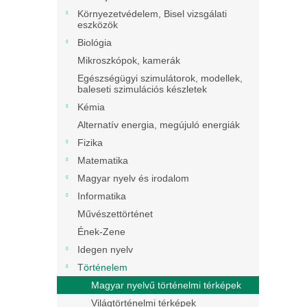
Környezetvédelem, Bisel vizsgálati
eszközök
Biológia
Mikroszkópok, kamerák
Egészségügyi szimulátorok, modellek,
baleseti szimulációs készletek
Kémia
Alternatív energia, megújuló energiák
Fizika
Matematika
Magyar nyelv és irodalom
Informatika
Művészettörténet
Ének-Zene
Idegen nyelv
Történelem
Magyar nyelvű történelmi térképek
Világtörténelmi térképek