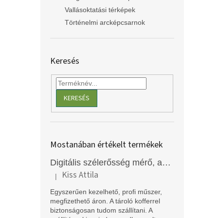
Vallásoktatási térképek
Történelmi arcképcsarnok
Keresés
KERESÉS
Mostanában értékelt termékek
Digitális szélerősség mérő, anemométer, EM2250
Kiss Attila
|
A termék értékelése 5-ből 5 csillag.
Egyszerűen kezelhető, profi műszer,
megfizethető áron. A tároló kofferrel
biztonságosan tudom szállítani. A