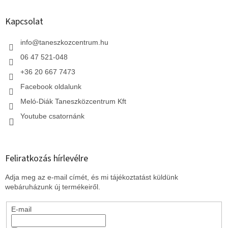
b
l
Kapcsolat
é
c
info
@
taneszkozcentrum.hu
06 47 521-048
+36 20 667 7473
Facebook oldalunk
Meló-Diák Taneszközcentrum Kft
Youtube csatornánk
Feliratkozás hírlevélre
Adja meg az e-mail címét, és mi tájékoztatást küldünk
webáruházunk új termékeiről.
E-mail