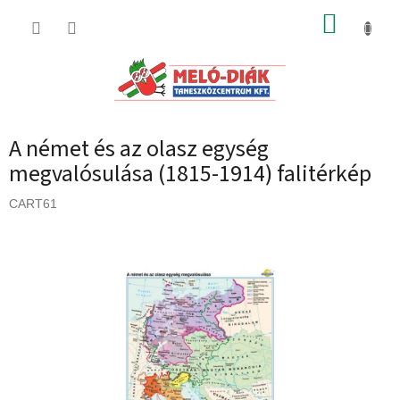
Ugrás
KOSÁR
a
fő
tartalomhoz
A német és az olasz egység
megvalósulása (1815-1914) falitérkép
CART61