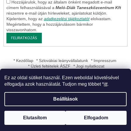
Hozzájárulok, hogy az általam önként megadott e-mail
címem felhasználásával a
Meló-Diák Taneszközcentrum Kft
részemre e-mail útján hírleveleket, ajánlatokat küldjön.
Kijelentem, hogy az
adatkezelési tájékoztatót
elolvastam.
Megértettem, hogy a hozzájárulásom bármikor
visszavonhatom.
FELIRATKOZÁS
* Kezdőlap
* Szlovákiai leányvállalatunk
* Impresszum
* Üzleti feltételek ÁSZF
* Jogi nyilatkozat
Ez az oldal sütiket használ. Ezen weboldal követésével
elfogadja azok használatát. Tudjon meg többet *
itt
.
Shoptet készítette
Beállítások
Copyright 2026
Meló-Diák Taneszközcentrum Kft
. Minden jog
Elutasítom
Elfogadom
fenntartva.
Süti beállítások szerkesztése