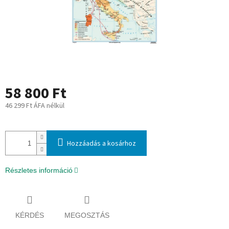
58 800 Ft
46 299 Ft ÁFA nélkül
Egységár:
Hozzáadás a kosárhoz
Részletes információ
KÉRDÉS
MEGOSZTÁS