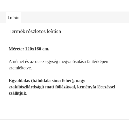
Leírás
Termék részletes leírása
Mérete: 120x160 cm.
A német és az olasz egység megvalósulása falitérképen
szemléltetve.
Egyoldalas (hátoldala sima fehér), nagy
szakítószilárdságú matt fóliázással, keményfa lécezéssel
szállítjuk.
L
á