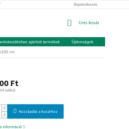
ÍTÁSI FELTÉTELEK
ÜZLETI FELTÉTELEK (ÁSZF)
Bejelentkezés
ADATKEZEL
KOSÁR
Üres kosár
anévkezdéshez ajánlott termékek
Újdonságok
Játékok otth
0x100 cm
00 Ft
ÁFA nélkül
:
Hozzáadás a kosárhoz
s információ