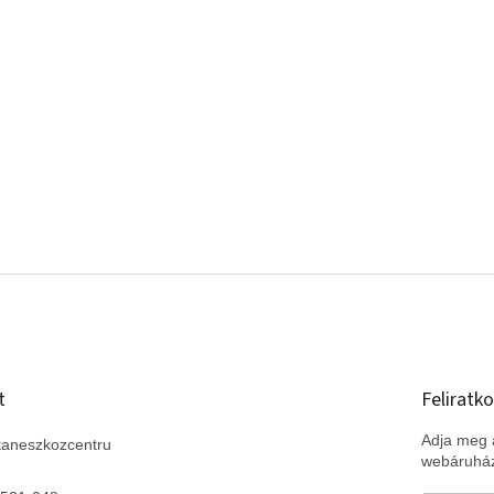
t
Feliratko
Adja meg a
taneszkozcentru
webáruház