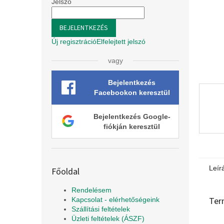
l
Jelszó
BEJELENTKEZÉS
Új regisztráció
Elfelejtett jelszó
vagy
Bejelentkezés
Facebookon keresztül
Bejelentkezés Google-
fiókján keresztül
Leír
Főoldal
Rendelésem
Ter
Kapcsolat - elérhetőségeink
Szállítási feltételek
Üzleti feltételek (ÁSZF)