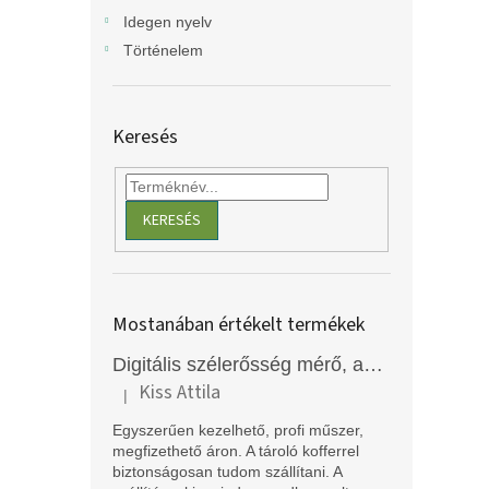
Idegen nyelv
Történelem
Keresés
KERESÉS
Mostanában értékelt termékek
Digitális szélerősség mérő, anemométer, EM2250
Kiss Attila
|
A termék értékelése 5-ből 5 csillag.
Egyszerűen kezelhető, profi műszer,
megfizethető áron. A tároló kofferrel
biztonságosan tudom szállítani. A