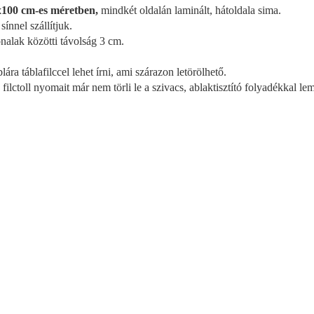
100 cm-es méretben,
mindkét oldalán laminált, hátoldala sima.
sínnel szállítjuk.
nalak közötti távolság 3 cm.
lára táblafilccel lehet írni, ami szárazon letörölhető.
 filctoll nyomait már nem törli le a szivacs, ablaktisztító folyadékkal le