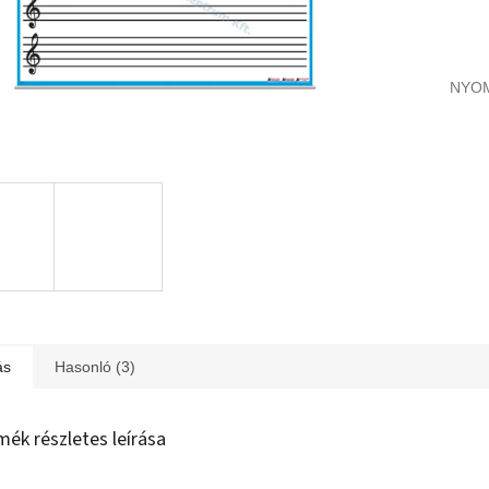
NYO
ás
Hasonló (3)
mék részletes leírása