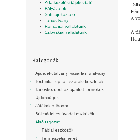
Adatkezelési tájékoztató
150x
Pályázatok
Fém 
Süti tájékoztató
A vo
Tanúsítvány
Romániai vállalatunk
A táb
Szlovákiai vállalatunk
Ha a
Kategóriák
Kategóriák
átugrása
Ajándékutalvány, vásárlási utalvány
Technika, építő - szerelő készletek
Tanévkezdéshez ajánlott termékek
Újdonságok
Játékok otthonra
Bölcsődei és óvodai eszközök
Alsó tagozat
Táblai eszközök
Természetismeret