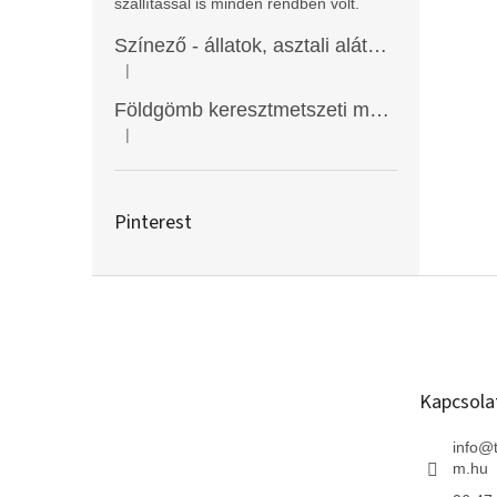
szállítással is minden rendben volt.
Színező - állatok, asztali alátét, Funny Mat
|
A termék értékelése 5-ből 5 csillag.
Földgömb keresztmetszeti modell
|
A termék értékelése 5-ből 5 csillag.
Pinterest
L
á
b
l
é
Kapcsola
c
info
@
m.hu