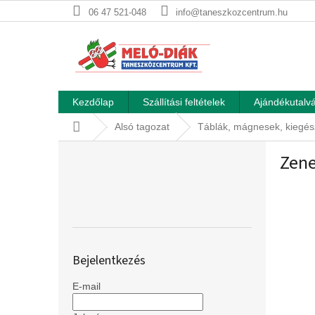
Ugrás
06 47 521-048
info@taneszkozcentrum.hu
a
fő
tartalomhoz
Kezdőlap
Szállítási feltételek
Ajándékutalvá
Kezdőlap
Alsó tagozat
Táblák, mágnesek, kiegés
O
Zene
l
d
a
l
s
ó
p
Bejelentkezés
a
n
E-mail
e