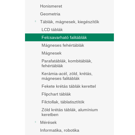
Honismeret
Geometria
Táblák, mágnesek, kiegészítők
LCD táblák
Felcsavarható falitáblák
Mágneses fehértáblák
Mágnesek
Parafatáblák, kombitáblák,
fehértáblák
Kerámia-acél, zöld, krétás,
mágneses falitáblák
Fekete krétás táblák kerettel
Flipchart táblák
Filctollak, táblatisztítók
Zöld krétás táblák, alumínium
keretben
Mérések
Informatika, robotika