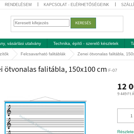
RENDELÉSEM
KAPCSOLAT - ELÉRHETŐSÉGEINK
SZÁLL
KERESÉS
ny, vásárlási utalvány
Technika, építő - szerelő készletek
T
zítők
Felcsavarható falitáblák
Zenei ötvonalas falitábla, 15
i ötvonalas falitábla, 150x100 cm
F-07
12 0
9 449 Ft 
Egységár
Részlete