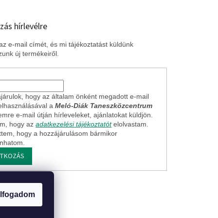
zás hírlevélre
z e-mail címét, és mi tájékoztatást küldünk
unk új termékeiről.
járulok, hogy az általam önként megadott e-mail
elhasználásával a
Meló-Diák Taneszközcentrum
mre e-mail útján hírleveleket, ajánlatokat küldjön.
em, hogy az
adatkezelési tájékoztatót
elolvastam.
ttem, hogy a hozzájárulásom bármikor
onhatom.
ATKOZÁS
ogi nyilatkozat
lfogadom