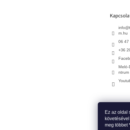
l
é
Kapcsola
c
info
@
m.hu
06 47
+36 2
Faceb
Meló-
ntrum 
Youtu
Ez az oldal 
* Kezdőlap
*
követésével
meg többet 