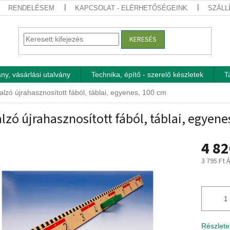
RENDELÉSEM
KAPCSOLAT - ELÉRHETŐSÉGEINK
SZÁLL
KERESÉS
ny, vásárlási utalvány
Technika, építő - szerelő készletek
T
alzó újrahasznosított fából, táblai, egyenes, 100 cm
lzó újrahasznosított fából, táblai, egyene
4 82
3 795 Ft 
Egységár
Részlete