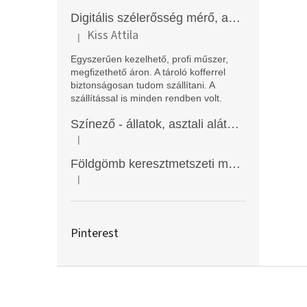
Digitális szélerősség mérő, anemométer, EM2250
Kiss Attila
|
A termék értékelése 5-ből 5 csillag.
Egyszerűen kezelhető, profi műszer,
megfizethető áron. A tároló kofferrel
biztonságosan tudom szállítani. A
szállítással is minden rendben volt.
Színező - állatok, asztali alátét, Funny Mat
|
A termék értékelése 5-ből 5 csillag.
Földgömb keresztmetszeti modell
|
A termék értékelése 5-ből 5 csillag.
Pinterest
L
á
b