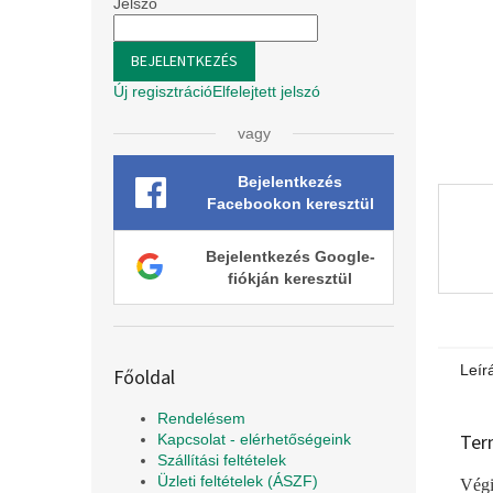
l
Jelszó
BEJELENTKEZÉS
Új regisztráció
Elfelejtett jelszó
vagy
Bejelentkezés
Facebookon keresztül
Bejelentkezés Google-
fiókján keresztül
Leír
Főoldal
Rendelésem
Ter
Kapcsolat - elérhetőségeink
Szállítási feltételek
Üzleti feltételek (ÁSZF)
Végi