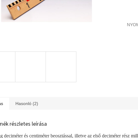
NYO
ás
Hasonló (2)
mék részletes leírása
g deciméter és centiméter beosztással, illetve az első deciméter rész mill