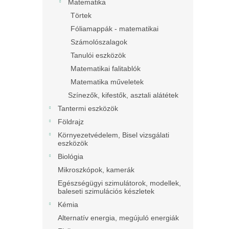
Matematika
Törtek
Fóliamappák - matematikai
Számolószalagok
Tanulói eszközök
Matematikai falitablók
Matematika műveletek
Színezők, kifestők, asztali alátétek
Tantermi eszközök
Földrajz
Környezetvédelem, Bisel vizsgálati
eszközök
Biológia
Mikroszkópok, kamerák
Egészségügyi szimulátorok, modellek,
baleseti szimulációs készletek
Kémia
Alternatív energia, megújuló energiák