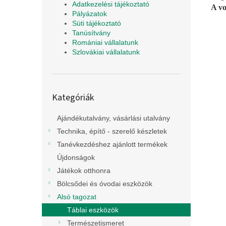
Adatkezelési tájékoztató
A vo
Pályázatok
Süti tájékoztató
Tanúsítvány
Romániai vállalatunk
Szlovákiai vállalatunk
Kategóriák
Kategóriák
átugrása
Ajándékutalvány, vásárlási utalvány
Technika, építő - szerelő készletek
Tanévkezdéshez ajánlott termékek
Újdonságok
Játékok otthonra
Bölcsődei és óvodai eszközök
Alsó tagozat
Táblai eszközök
Természetismeret