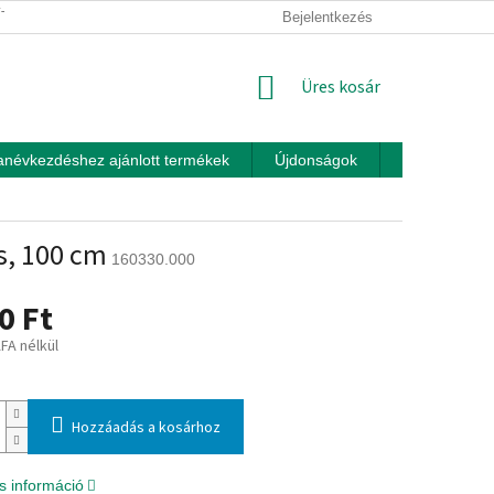
ÍTÁSI FELTÉTELEK
ÜZLETI FELTÉTELEK (ÁSZF)
Bejelentkezés
ADATKEZEL
KOSÁR
Üres kosár
anévkezdéshez ajánlott termékek
Újdonságok
Játékok otth
s, 100 cm
160330.000
0 Ft
ÁFA nélkül
:
Hozzáadás a kosárhoz
s információ