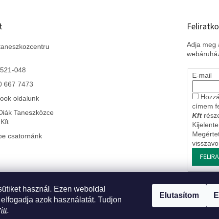
t
Feliratko
Adja meg a
taneszkozcentru
webáruház
 521-048
E-mail
0 667 7473
Hozzá
ook oldalunk
címem f
Diák Taneszközce
Kft
része
Kft
Kijelent
Megérte
be csatornánk
visszav
FELIR
sütiket használ. Ezen weboldal
 Szlovákiai leányvállalatunk
* Impresszum
* Üzleti feltételek ÁSZF
* J
Elutasítom
E
 elfogadja azok használatát. Tudjon
*
itt
.