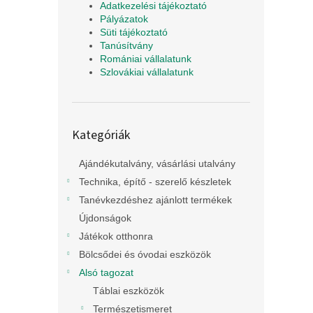
Adatkezelési tájékoztató
Pályázatok
Süti tájékoztató
Tanúsítvány
Romániai vállalatunk
Szlovákiai vállalatunk
Kategóriák
Kategóriák
átugrása
Ajándékutalvány, vásárlási utalvány
Technika, építő - szerelő készletek
Tanévkezdéshez ajánlott termékek
Újdonságok
Játékok otthonra
Bölcsődei és óvodai eszközök
Alsó tagozat
Táblai eszközök
Természetismeret