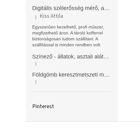
Digitális szélerősség mérő, anemométer, EM2250
Kiss Attila
|
A termék értékelése 5-ből 5 csillag.
Egyszerűen kezelhető, profi műszer,
megfizethető áron. A tároló kofferrel
biztonságosan tudom szállítani. A
szállítással is minden rendben volt.
Színező - állatok, asztali alátét, Funny Mat
|
A termék értékelése 5-ből 5 csillag.
Földgömb keresztmetszeti modell
|
A termék értékelése 5-ből 5 csillag.
Pinterest
L
á
b