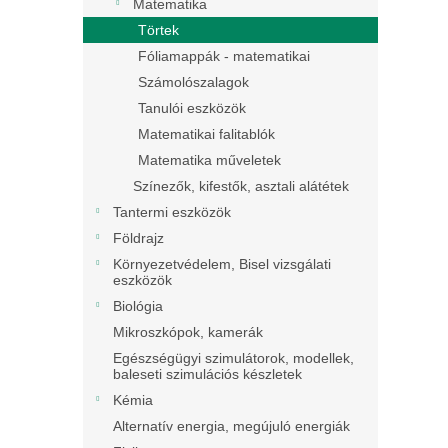
Matematika
Törtek
Fóliamappák - matematikai
Számolószalagok
Tanulói eszközök
Matematikai falitablók
Matematika műveletek
Színezők, kifestők, asztali alátétek
Tantermi eszközök
Földrajz
Környezetvédelem, Bisel vizsgálati
eszközök
Biológia
Mikroszkópok, kamerák
Egészségügyi szimulátorok, modellek,
baleseti szimulációs készletek
Kémia
Alternatív energia, megújuló energiák