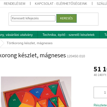
RENDELÉSEM
KAPCSOLAT - ELÉRHETŐSÉGEINK
SZÁLL
KERESÉS
ny, vásárlási utalvány
Technika, építő - szerelő készletek
T
Törtkorong készlet, mágneses
korong készlet, mágneses
120450.010
51 1
40 240 Ft
Egységár
Részlete