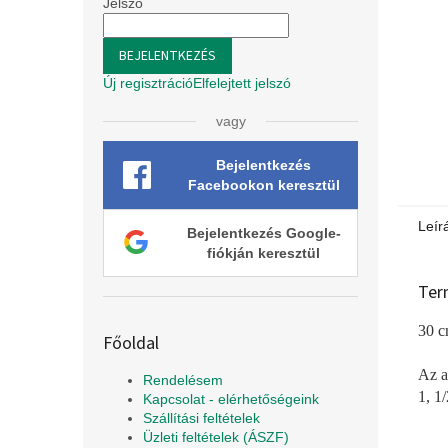
l
Jelszó
BEJELENTKEZÉS
Új regisztráció
Elfelejtett jelszó
vagy
Bejelentkezés
Facebookon keresztül
Leír
Bejelentkezés Google-
fiókján keresztül
Ter
30 c
Főoldal
Az a
Rendelésem
1, 1/
Kapcsolat - elérhetőségeink
Szállítási feltételek
Üzleti feltételek (ÁSZF)