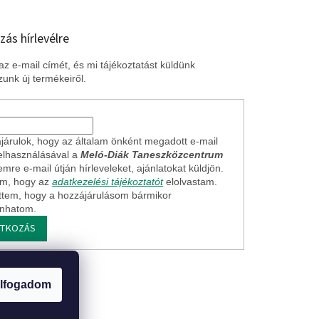
zás hírlevélre
z e-mail címét, és mi tájékoztatást küldünk
unk új termékeiről.
járulok, hogy az általam önként megadott e-mail
elhasználásával a
Meló-Diák Taneszközcentrum
mre e-mail útján hírleveleket, ajánlatokat küldjön.
em, hogy az
adatkezelési tájékoztatót
elolvastam.
ttem, hogy a hozzájárulásom bármikor
onhatom.
ATKOZÁS
ogi nyilatkozat
lfogadom