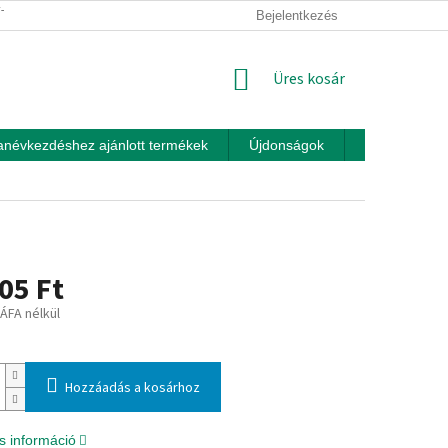
ÍTÁSI FELTÉTELEK
ÜZLETI FELTÉTELEK (ÁSZF)
Bejelentkezés
ADATKEZEL
KOSÁR
Üres kosár
anévkezdéshez ajánlott termékek
Újdonságok
Játékok otth
05 Ft
 ÁFA nélkül
:
Hozzáadás a kosárhoz
s információ