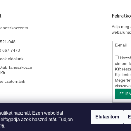
t
Feliratko
Adja meg a
taneszkozcentru
webáruház
 521-048
E-mail
0 667 7473
Hozzá
ook oldalunk
címem f
Diák Taneszközce
Kft
része
Kft
Kijelent
Megérte
be csatornánk
visszav
FELIR
sütiket használ. Ezen weboldal
 Szlovákiai leányvállalatunk
* Impresszum
* Üzleti feltételek ÁSZF
* J
Elutasítom
E
 elfogadja azok használatát. Tudjon
*
itt
.