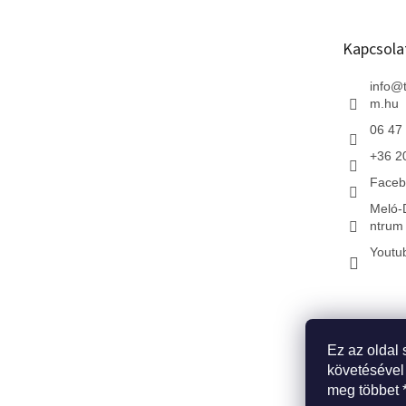
l
é
Kapcsola
c
info
@
m.hu
06 47
+36 2
Faceb
Meló-
ntrum 
Youtu
Ez az oldal 
* Kezdőlap
*
követésével
meg többet 