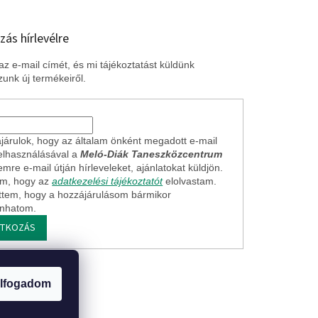
zás hírlevélre
z e-mail címét, és mi tájékoztatást küldünk
unk új termékeiről.
járulok, hogy az általam önként megadott e-mail
elhasználásával a
Meló-Diák Taneszközcentrum
mre e-mail útján hírleveleket, ajánlatokat küldjön.
em, hogy az
adatkezelési tájékoztatót
elolvastam.
ttem, hogy a hozzájárulásom bármikor
onhatom.
ATKOZÁS
ogi nyilatkozat
lfogadom