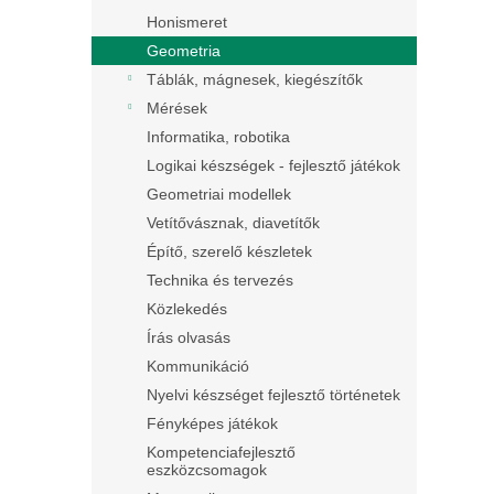
Honismeret
Geometria
Táblák, mágnesek, kiegészítők
Mérések
Informatika, robotika
Logikai készségek - fejlesztő játékok
Geometriai modellek
Vetítővásznak, diavetítők
Építő, szerelő készletek
Technika és tervezés
Közlekedés
Írás olvasás
Kommunikáció
Nyelvi készséget fejlesztő történetek
Fényképes játékok
Kompetenciafejlesztő
eszközcsomagok