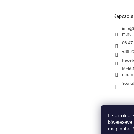
l
é
Kapcsola
c
info
@
m.hu
06 47
+36 2
Faceb
Meló-
ntrum 
Youtu
Ez az oldal 
* Kezdőlap
*
követésével
meg többet 