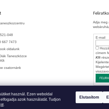
t
Feliratko
Adja meg a
taneszkozcentru
webáruház
 521-048
E-mail
0 667 7473
Hozzá
ook oldalunk
címem f
Diák Taneszközce
Kft
része
Kft
Kijelent
Megérte
be csatornánk
visszav
FELIR
sütiket használ. Ezen weboldal
 Szlovákiai leányvállalatunk
* Impresszum
* Üzleti feltételek ÁSZF
* J
Elutasítom
E
 elfogadja azok használatát. Tudjon
*
itt
.