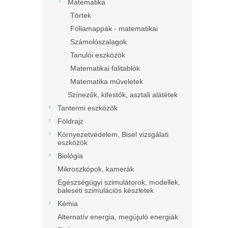
Matematika
Törtek
Fóliamappák - matematikai
Számolószalagok
Tanulói eszközök
Matematikai falitablók
Matematika műveletek
Színezők, kifestők, asztali alátétek
Tantermi eszközök
Földrajz
Környezetvédelem, Bisel vizsgálati
eszközök
Biológia
Mikroszkópok, kamerák
Egészségügyi szimulátorok, modellek,
baleseti szimulációs készletek
Kémia
Alternatív energia, megújuló energiák