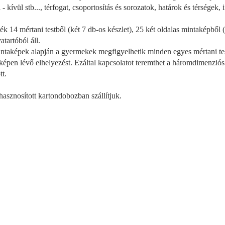
 - kívül stb..., térfogat, csoportosítás és sorozatok, határok és térségek,
ték 14 mértani testből (két 7 db-os készlet), 25 két oldalas mintaképből
atartóból áll.
ntaképek alapján a gyermekek megfigyelhetik minden egyes mértani test 
képen lévő elhelyezést. Ezáltal kapcsolatot teremthet a háromdimenziós
tt.
hasznosított kartondobozban szállítjuk.