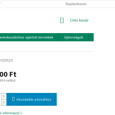
ÍTÁSI FELTÉTELEK
ÜZLETI FELTÉTELEK (ÁSZF)
Bejelentkezés
ADATKEZEL
KOSÁR
Üres kosár
anévkezdéshez ajánlott termékek
Újdonságok
Játékok otth
V20523
00 Ft
 ÁFA nélkül
:
Hozzáadás a kosárhoz
s információ