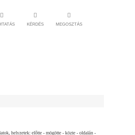
MTATÁS
KÉRDÉS
MEGOSZTÁS
latok, helyzetek: előtte - mögötte - közte - oldalán -