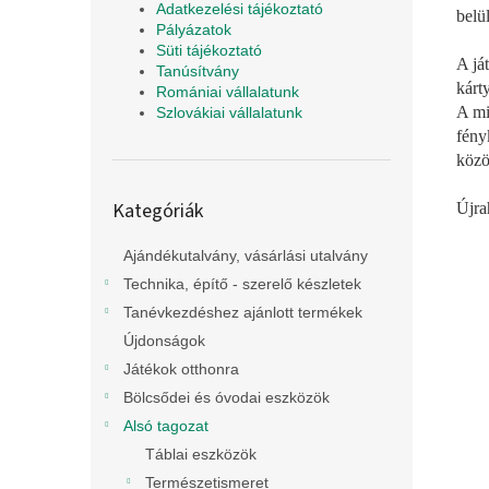
Adatkezelési tájékoztató
belül
Pályázatok
Süti tájékoztató
A já
Tanúsítvány
kárty
Romániai vállalatunk
A mi
Szlovákiai vállalatunk
fény
közö
Kategóriák
Kategóriák
Újra
átugrása
Ajándékutalvány, vásárlási utalvány
Technika, építő - szerelő készletek
Tanévkezdéshez ajánlott termékek
Újdonságok
Játékok otthonra
Bölcsődei és óvodai eszközök
Alsó tagozat
Táblai eszközök
Természetismeret