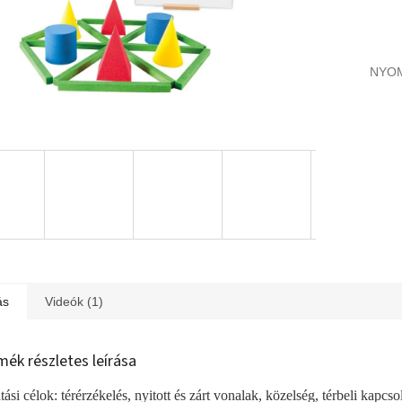
NYO
ás
Videók (1)
mék részletes leírása
ási célok: térérzékelés, nyitott és zárt vonalak, közelség, térbeli kapcso