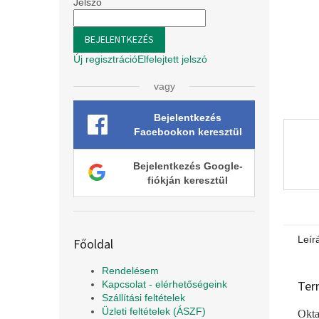
l
Jelszó
BEJELENTKEZÉS
Új regisztráció
Elfelejtett jelszó
vagy
Bejelentkezés
Facebookon keresztül
Bejelentkezés Google-
fiókján keresztül
Leír
Főoldal
Rendelésem
Ter
Kapcsolat - elérhetőségeink
Szállítási feltételek
Üzleti feltételek (ÁSZF)
Oktat