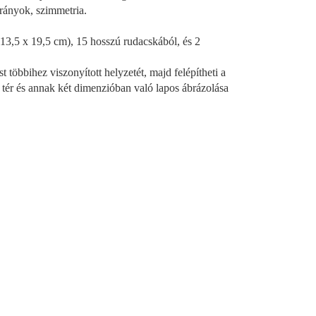
 irányok, szimmetria.
 (13,5 x 19,5 cm), 15 hosszú rudacskából, és 2
többihez viszonyított helyzetét, majd felépítheti a
 tér és annak két dimenzióban való lapos ábrázolása