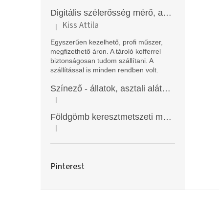
Digitális szélerősség mérő, anemométer, EM2250
Kiss Attila
|
A termék értékelése 5-ből 5 csillag.
Egyszerűen kezelhető, profi műszer,
megfizethető áron. A tároló kofferrel
biztonságosan tudom szállítani. A
szállítással is minden rendben volt.
Színező - állatok, asztali alátét, Funny Mat
|
A termék értékelése 5-ből 5 csillag.
Földgömb keresztmetszeti modell
|
A termék értékelése 5-ből 5 csillag.
Pinterest
L
á
b