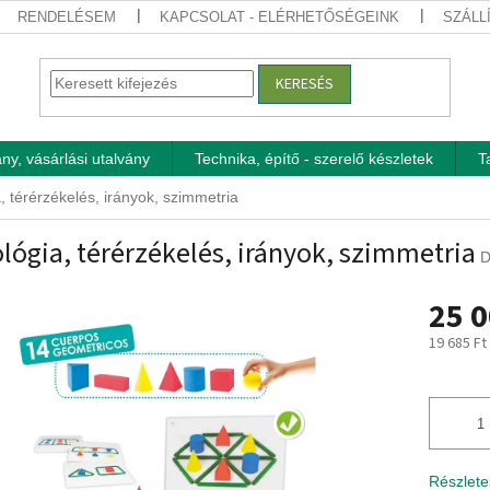
RENDELÉSEM
KAPCSOLAT - ELÉRHETŐSÉGEINK
SZÁLL
KERESÉS
ny, vásárlási utalvány
Technika, építő - szerelő készletek
T
, térérzékelés, irányok, szimmetria
lógia, térérzékelés, irányok, szimmetria
D
25 0
19 685 Ft
Egységár
Részlete