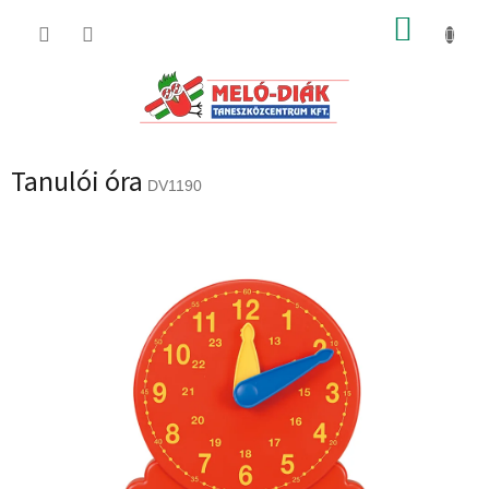
Ugrás
KOSÁR
a
fő
tartalomhoz
Tanulói óra
DV1190