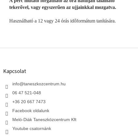
A perc mutató forgatható az óra hátulján található
tekerővel, vagy egyszerűen az ujjainkkal mozgatva.
Használható a 12 vagy 24 órás időformátum tanítására.
L
á
b
l
Kapcsolat
é
c
info
@
taneszkozcentrum.hu
06 47 521-048
+36 20 667 7473
Facebook oldalunk
Meló-Diák Taneszközcentrum Kft
Youtube csatornánk