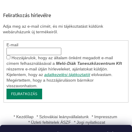
Feliratkozás hírlevélre
Adja meg az e-mail címét, és mi tájékoztatást küldünk
webáruházunk új termékeiről.
E-mail
Hozzájárulok, hogy az általam önként megadott e-mail
címem felhasználásával a
Meló-Diák Taneszközcentrum Kft
részemre e-mail útján hírleveleket, ajánlatokat küldjön.
Kijelentem, hogy az
adatkezelési tájékoztatót
elolvastam.
Megértettem, hogy a hozzájárulásom bármikor
visszavonhatom.
FELIRATKOZÁS
* Kezdőlap
* Szlovákiai leányvállalatunk
* Impresszum
* Üzleti feltételek ÁSZF
* Jogi nyilatkozat