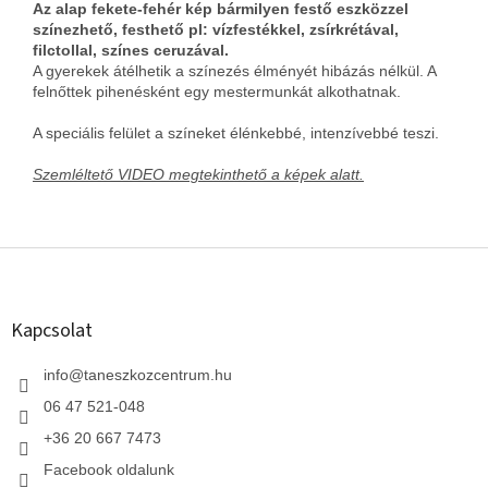
Az alap fekete-fehér kép bármilyen festő eszközzel
színezhető, festhető pl: vízfestékkel, zsírkrétával,
filctollal, színes ceruzával.
A gyerekek átélhetik a színezés élményét hibázás nélkül. A
felnőttek pihenésként egy mestermunkát alkothatnak.
A speciális felület a színeket élénkebbé, intenzívebbé teszi.
Szemléltető VIDEO megtekinthető a képek alatt.
L
á
b
l
Kapcsolat
é
c
info
@
taneszkozcentrum.hu
06 47 521-048
+36 20 667 7473
Facebook oldalunk