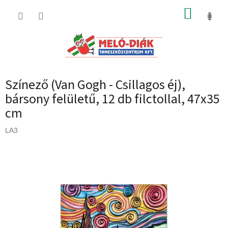
Ugrás
KOSÁR
a
fő
tartalomhoz
Színező (Van Gogh - Csillagos éj),
bársony felületű, 12 db filctollal, 47x35
cm
LA3