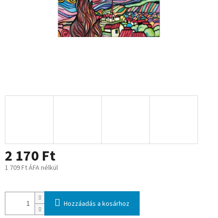
2 170 Ft
1 709 Ft ÁFA nélkül
Egységár:
Hozzáadás a kosárhoz