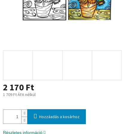
2 170 Ft
1 709 Ft ÁFA nélkül
Egységár:
Hozzáadás a kosárhoz
Részletes információ