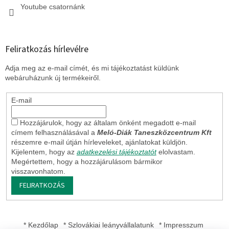
Youtube csatornánk
Feliratkozás hírlevélre
Adja meg az e-mail címét, és mi tájékoztatást küldünk
webáruházunk új termékeiről.
E-mail
Hozzájárulok, hogy az általam önként megadott e-mail
címem felhasználásával a
Meló-Diák Taneszközcentrum Kft
részemre e-mail útján hírleveleket, ajánlatokat küldjön.
Kijelentem, hogy az
adatkezelési tájékoztatót
elolvastam.
Megértettem, hogy a hozzájárulásom bármikor
visszavonhatom.
FELIRATKOZÁS
* Kezdőlap
* Szlovákiai leányvállalatunk
* Impresszum