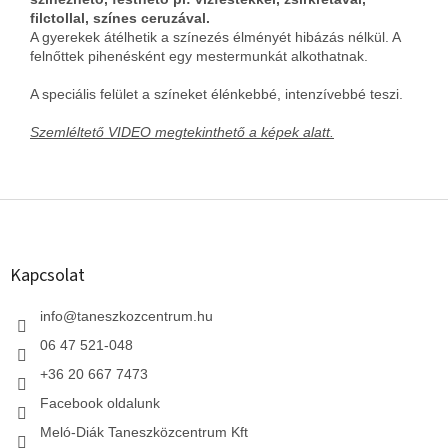
filctollal, színes ceruzával.
A gyerekek átélhetik a színezés élményét hibázás nélkül. A
felnőttek pihenésként egy mestermunkát alkothatnak.
A speciális felület a színeket élénkebbé, intenzívebbé teszi.
Szemléltető VIDEO megtekinthető a képek alatt.
L
á
b
l
Kapcsolat
é
c
info
@
taneszkozcentrum.hu
06 47 521-048
+36 20 667 7473
Facebook oldalunk
Meló-Diák Taneszközcentrum Kft