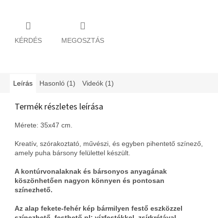
KÉRDÉS
MEGOSZTÁS
Leírás
Hasonló (1)
Videók (1)
Termék részletes leírása
Mérete: 35x47 cm.
Kreatív, szórakoztató, művészi, és egyben pihentető színező,
amely puha bársony felülettel készült.
A kontúrvonalaknak és bársonyos anyagának
köszönhetően nagyon könnyen és pontosan
színezhető.
Az alap fekete-fehér kép bármilyen festő eszközzel
színezhető, festhető pl: vízfestékkel, zsírkrétával,