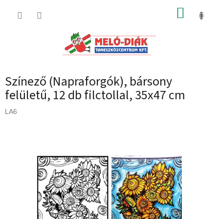
Ugrás
KOSÁR
a
fő
tartalomhoz
Színező (Napraforgók), bársony
felületű, 12 db filctollal, 35x47 cm
LA6