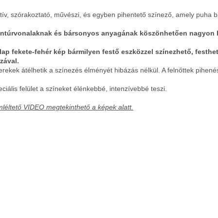
tív, szórakoztató, művészi, és egyben pihentető színező, amely puha bár
ontúrvonalaknak és bársonyos anyagának köszönhetően nagyon 
lap fekete-fehér kép bármilyen festő eszközzel színezhető, festhető p
zával.
erekek átélhetik a színezés élményét hibázás nélkül. A felnőttek pihe
eciális felület a színeket élénkebbé, intenzívebbé teszi.
léltető VIDEO megtekinthető a képek alatt.