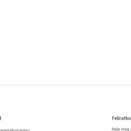
t
Feliratko
Adja meg a
taneszkozcentru