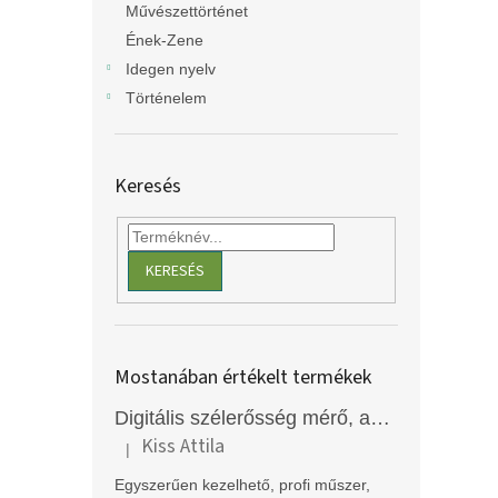
Művészettörténet
Ének-Zene
Idegen nyelv
Történelem
Keresés
KERESÉS
Mostanában értékelt termékek
Digitális szélerősség mérő, anemométer, EM2250
Kiss Attila
|
A termék értékelése 5-ből 5 csillag.
Egyszerűen kezelhető, profi műszer,