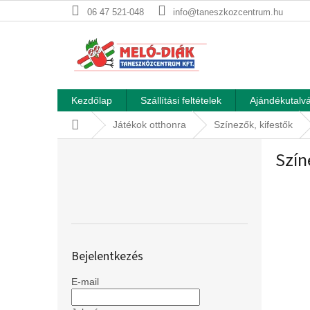
Ugrás
06 47 521-048
info@taneszkozcentrum.hu
a
fő
tartalomhoz
Kezdőlap
Szállítási feltételek
Ajándékutalvá
Kezdőlap
Játékok otthonra
Színezők, kifestők
O
Szín
l
d
a
l
s
ó
p
Bejelentkezés
a
n
E-mail
e