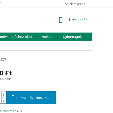
ÍTÁSI FELTÉTELEK
ÜZLETI FELTÉTELEK (ÁSZF)
Bejelentkezés
ADATKEZEL
KOSÁR
Üres kosár
anévkezdéshez ajánlott termékek
Újdonságok
Játékok otth
M29
0 Ft
ÁFA nélkül
:
Hozzáadás a kosárhoz
s információ