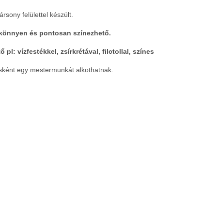
sony felülettel készült.
könnyen és pontosan színezhető.
l: vízfestékkel, zsírkrétával, filctollal, színes
nésként egy mestermunkát alkothatnak.