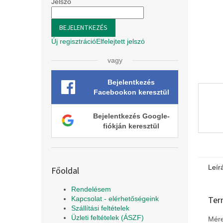
l
Jelszó
BEJELENTKEZÉS
Új regisztráció
Elfelejtett jelszó
vagy
Bejelentkezés
Facebookon keresztül
Bejelentkezés Google-
fiókján keresztül
Leír
Főoldal
Rendelésem
Ter
Kapcsolat - elérhetőségeink
Szállítási feltételek
Üzleti feltételek (ÁSZF)
Mére