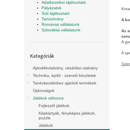
Adatkezelési tájékoztató
Pályázatok
Krea
Süti tájékoztató
Tanúsítvány
A k
Romániai vállalatunk
Szlovákiai vállalatunk
Az a
ceru
A gy
Kategóriák
A sp
Kategóriák
átugrása
Szem
Ajándékutalvány, vásárlási utalvány
Technika, építő - szerelő készletek
Tanévkezdéshez ajánlott termékek
Újdonságok
Játékok otthonra
Fejlesztő játékok
Képkártyák, fényképes játékok,
puzzle
Játékok