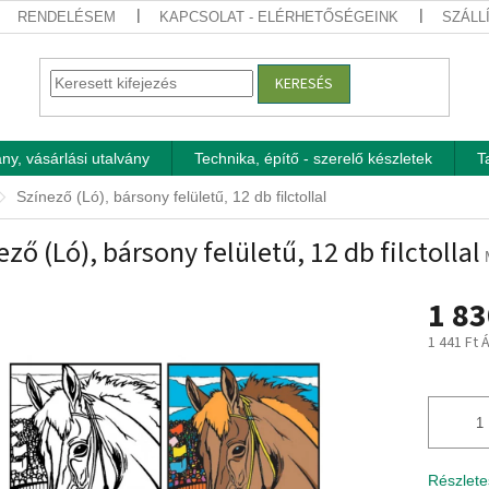
RENDELÉSEM
KAPCSOLAT - ELÉRHETŐSÉGEINK
SZÁLL
KERESÉS
ny, vásárlási utalvány
Technika, építő - szerelő készletek
T
Színező (Ló), bársony felületű, 12 db filctollal
ező (Ló), bársony felületű, 12 db filctollal
1 83
1 441 Ft 
Egységár
Részlete