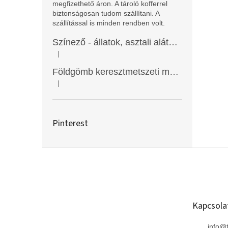
megfizethető áron. A tároló kofferrel
biztonságosan tudom szállítani. A
szállítással is minden rendben volt.
Színező - állatok, asztali alátét, Funny Mat
|
A termék értékelése 5-ből 5 csillag.
Földgömb keresztmetszeti modell
|
A termék értékelése 5-ből 5 csillag.
Pinterest
L
á
b
l
é
Kapcsola
c
info
@