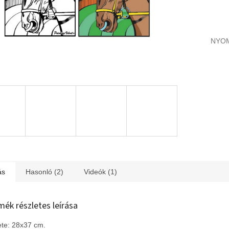
NYO
ás
Hasonló (2)
Videók (1)
mék részletes leírása
te: 28x37 cm.