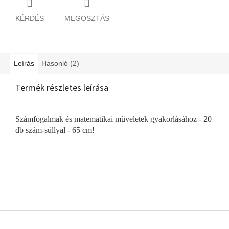
KÉRDÉS
MEGOSZTÁS
Leírás
Hasonló (2)
Termék részletes leírása
Számfogalmak és matematikai műveletek gyakorlásához - 20
db szám-súllyal - 65 cm!
L
á