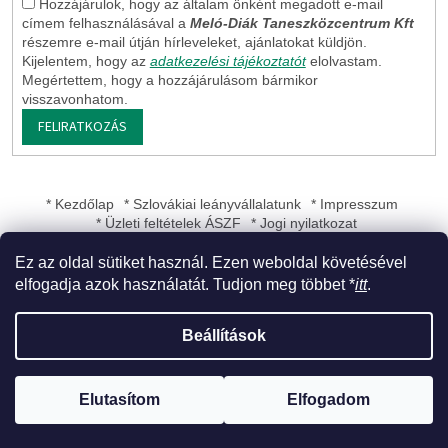
Hozzájárulok, hogy az általam önként megadott e-mail
címem felhasználásával a
Meló-Diák Taneszközcentrum Kft
részemre e-mail útján hírleveleket, ajánlatokat küldjön.
Kijelentem, hogy az
adatkezelési tájékoztatót
elolvastam.
Megértettem, hogy a hozzájárulásom bármikor
visszavonhatom.
FELIRATKOZÁS
* Kezdőlap
* Szlovákiai leányvállalatunk
* Impresszum
* Üzleti feltételek ÁSZF
* Jogi nyilatkozat
Ez az oldal sütiket használ. Ezen weboldal követésével
elfogadja azok használatát. Tudjon meg többet *
itt
.
Shoptet készítette
Beállítások
Copyright 2026
Meló-Diák Taneszközcentrum Kft
. Minden jog
Elutasítom
Elfogadom
fenntartva.
Süti beállítások szerkesztése