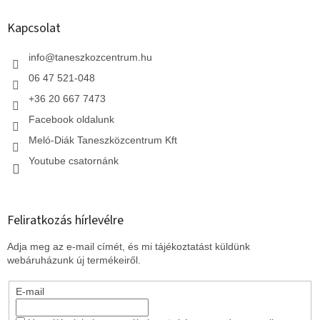
b
l
Kapcsolat
é
c
info
@
taneszkozcentrum.hu
06 47 521-048
+36 20 667 7473
Facebook oldalunk
Meló-Diák Taneszközcentrum Kft
Youtube csatornánk
Feliratkozás hírlevélre
Adja meg az e-mail címét, és mi tájékoztatást küldünk
webáruházunk új termékeiről.
E-mail