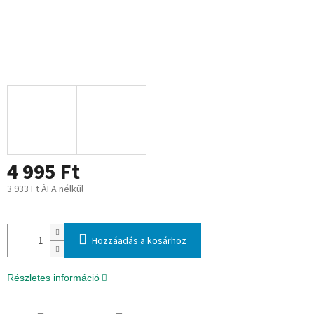
4 995 Ft
3 933 Ft ÁFA nélkül
Egységár:
Hozzáadás a kosárhoz
Részletes információ