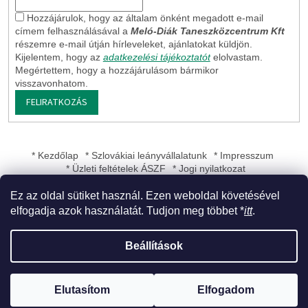
Hozzájárulok, hogy az általam önként megadott e-mail
címem felhasználásával a
Meló-Diák Taneszközcentrum Kft
részemre e-mail útján hírleveleket, ajánlatokat küldjön.
Kijelentem, hogy az
adatkezelési tájékoztatót
elolvastam.
Megértettem, hogy a hozzájárulásom bármikor
visszavonhatom.
FELIRATKOZÁS
* Kezdőlap
* Szlovákiai leányvállalatunk
* Impresszum
* Üzleti feltételek ÁSZF
* Jogi nyilatkozat
Ez az oldal sütiket használ. Ezen weboldal követésével
elfogadja azok használatát. Tudjon meg többet *
itt
.
Shoptet készítette
Beállítások
Copyright 2026
Meló-Diák Taneszközcentrum Kft
. Minden jog
Elutasítom
Elfogadom
fenntartva.
Süti beállítások szerkesztése