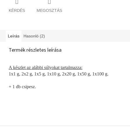
KÉRDÉS
MEGOSZTÁS
Leírás
Hasonló (2)
Termék részletes leírása
A készlet az alábbi súlyokat tartalmazza:
1x1 g, 2x2 g, 1x5 g, 1x10 g, 2x20 g, 1x50 g, 1x100 g.
+ 1 db csipesz.
L