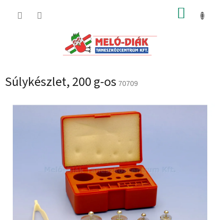
Ugrás
KOSÁR
a
fő
tartalomhoz
Súlykészlet, 200 g-os
70709