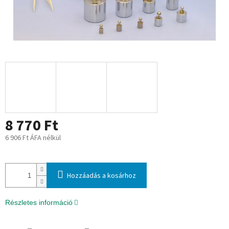
8 770 Ft
6 906 Ft ÁFA nélkül
Egységár:
Hozzáadás a kosárhoz
Részletes információ