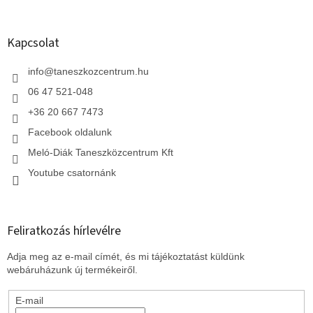
á
b
l
Kapcsolat
é
c
info
@
taneszkozcentrum.hu
06 47 521-048
+36 20 667 7473
Facebook oldalunk
Meló-Diák Taneszközcentrum Kft
Youtube csatornánk
Feliratkozás hírlevélre
Adja meg az e-mail címét, és mi tájékoztatást küldünk
webáruházunk új termékeiről.
E-mail