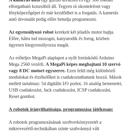
elforgatható konzolból áll. Tegyen rá okostelefont vagy
fényképezőgépet és már kezdődhet is a forgatás. A kamerás
autó útvonalát pedig előre betudja programozni.
Az egyensúlyozó robot
kerekeit két jeladós motor hajtja.
Előre, hátra tud mozogni, kanyarodik és forog, közben
ügyesen kiegyensúlyozza magát.
Az erőteljes MegaPi alaplapot a nyílt forráskódú Arduino
Mega 2560 vezérli.
A MegaPi képes meghajtani 10 szervó
vagy 8 DC motort egyszerre.
Ezen felül még különböző
modulokat és érzékelőket is csatlakoztathatunk hozzá. Mások
mellett tartalmaz: 54 digitális I/O portot, 16 analóg bemenetet,
USB csatlakozást, Jack csatlakozást, ICSP csatlakozást,
Reset gombot.
A robotok irányíthatósága, programozása játékosan:
A robotok programozásának szoftverkörnyezetét a
mikrovezérlő-technikában szinte szabvánnyá vált