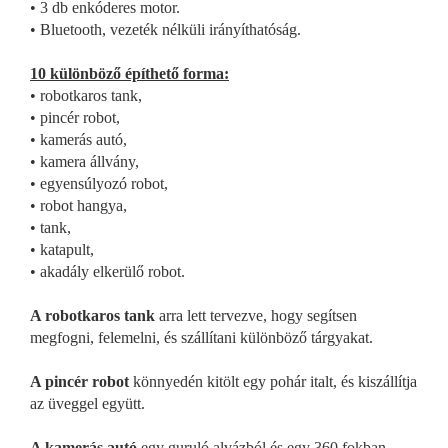
• 3 db enkóderes motor.
• Bluetooth, vezeték nélküli irányíthatóság.
10 különböző építhető forma:
• robotkaros tank,
• pincér robot,
• kamerás autó,
• kamera állvány,
• egyensúlyozó robot,
• robot hangya,
• tank,
• katapult,
• akadály elkerülő robot.
A robotkaros tank
arra lett tervezve, hogy segítsen
megfogni, felemelni, és szállítani különböző tárgyakat.
A pincér robot
könnyedén kitölt egy pohár italt, és kiszállítja
az üveggel együtt.
A kamerás autó
egy guruló alvázból és egy 360 fokban