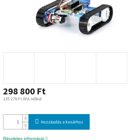
298 800 Ft
235 276 Ft ÁFA nélkül
Egységár:
Hozzáadás a kosárhoz
Részletes információ