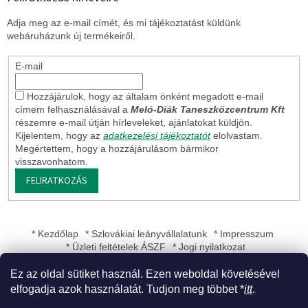
Adja meg az e-mail címét, és mi tájékoztatást küldünk
webáruházunk új termékeiről.
E-mail
Hozzájárulok, hogy az általam önként megadott e-mail
címem felhasználásával a
Meló-Diák Taneszközcentrum Kft
részemre e-mail útján hírleveleket, ajánlatokat küldjön.
Kijelentem, hogy az
adatkezelési tájékoztatót
elolvastam.
Megértettem, hogy a hozzájárulásom bármikor
visszavonhatom.
FELIRATKOZÁS
* Kezdőlap
* Szlovákiai leányvállalatunk
* Impresszum
* Üzleti feltételek ÁSZF
* Jogi nyilatkozat
Ez az oldal sütiket használ. Ezen weboldal követésével
elfogadja azok használatát. Tudjon meg többet *
itt
.