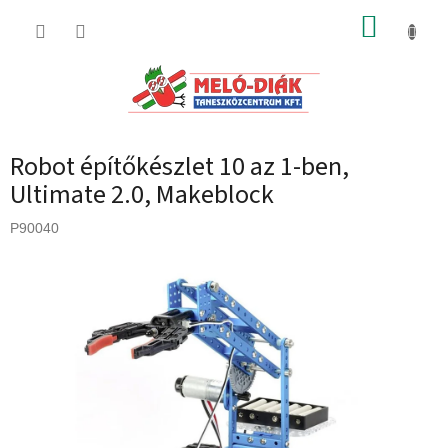
Ugrás
KOSÁR
a
fő
tartalomhoz
Robot építőkészlet 10 az 1-ben,
Ultimate 2.0, Makeblock
P90040