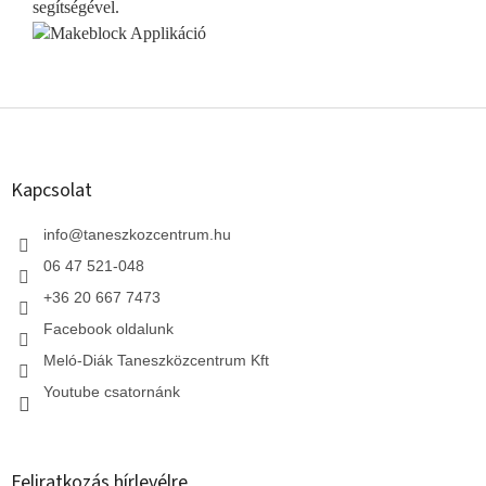
segítségével.
L
á
b
l
Kapcsolat
é
c
info
@
taneszkozcentrum.hu
06 47 521-048
+36 20 667 7473
Facebook oldalunk
Meló-Diák Taneszközcentrum Kft
Youtube csatornánk
Feliratkozás hírlevélre