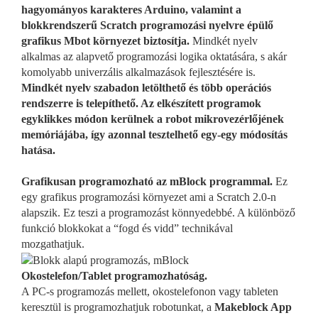
hagyományos karakteres Arduino, valamint a
blokkrendszerű Scratch programozási nyelvre épülő
grafikus Mbot környezet biztosítja.
Mindkét nyelv
alkalmas az alapvető programozási logika oktatására, s akár
komolyabb univerzális alkalmazások fejlesztésére is.
Mindkét nyelv szabadon letölthető és több operációs
rendszerre is telepíthető. Az elkészített programok
egyklikkes módon kerülnek a robot mikrovezérlőjének
memóriájába, így azonnal tesztelhető egy-egy módosítás
hatása.
Grafikusan programozható az mBlock programmal.
Ez
egy grafikus programozási környezet ami a Scratch 2.0-n
alapszik. Ez teszi a programozást könnyedebbé. A különböző
funkció blokkokat a “fogd és vidd” technikával
mozgathatjuk.
Okostelefon/Tablet programozhatóság.
A PC-s programozás mellett, okostelefonon vagy tableten
keresztül is programozhatjuk robotunkat, a
Makeblock App