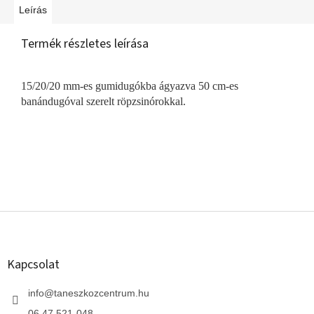
Leírás
Termék részletes leírása
15/20/20 mm-es gumidugókba ágyazva 50 cm-es
banándugóval szerelt röpzsinórokkal.
L
á
b
l
Kapcsolat
é
c
info
@
taneszkozcentrum.hu
06 47 521-048