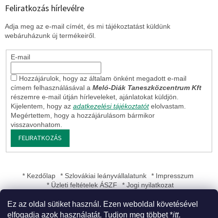
Feliratkozás hírlevélre
Adja meg az e-mail címét, és mi tájékoztatást küldünk
webáruházunk új termékeiről.
E-mail
Hozzájárulok, hogy az általam önként megadott e-mail
címem felhasználásával a
Meló-Diák Taneszközcentrum Kft
részemre e-mail útján hírleveleket, ajánlatokat küldjön.
Kijelentem, hogy az
adatkezelési tájékoztatót
elolvastam.
Megértettem, hogy a hozzájárulásom bármikor
visszavonhatom.
FELIRATKOZÁS
* Kezdőlap
* Szlovákiai leányvállalatunk
* Impresszum
* Üzleti feltételek ÁSZF
* Jogi nyilatkozat
Ez az oldal sütiket használ. Ezen weboldal követésével
elfogadja azok használatát. Tudjon meg többet *
itt
.