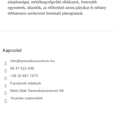
tulajdonságai, mértékegységváltó táblázatok, fontosabb
egyenletek, állandók, az előforduló atomi pályákat és néhány
többatomos szerkezetet bemutató piktogramok.
L
á
b
l
Kapcsolat
é
c
info
@
taneszkozcentrum.hu
06 47 521-048
+36 20 667 7473
Facebook oldalunk
Meló-Diák Taneszközcentrum Kft
Youtube csatornánk