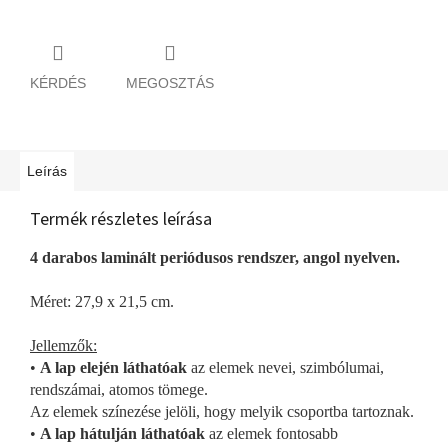
KÉRDÉS
MEGOSZTÁS
Leírás
Termék részletes leírása
4 darabos laminált periódusos rendszer, angol nyelven.
Méret: 27,9 x 21,5 cm.
Jellemzők:
•
A lap elején láthatóak
az elemek nevei, szimbólumai,
rendszámai, atomos tömege.
Az elemek színezése jelöli, hogy melyik csoportba tartoznak.
•
A lap hátulján láthatóak
az elemek fontosabb