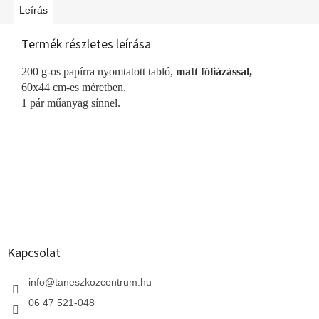
Leírás
Termék részletes leírása
200 g-os papírra nyomtatott tabló,
matt fóliázással,
60x44 cm-es méretben.
1 pár műanyag sínnel.
L
á
b
l
Kapcsolat
é
c
info
@
taneszkozcentrum.hu
06 47 521-048