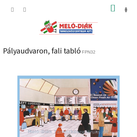
Ugrás
KOSÁR
a
fő
tartalomhoz
Pályaudvaron, fali tabló
FPN32