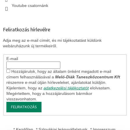
Youtube csatornánk
Feliratkozás hírlevélre
Adja meg az e-mail címét, és mi tájékoztatást küldünk
webáruházunk új termékeiről.
E-mail
Hozzájárulok, hogy az általam önként megadott e-mail
címem felhasználásával a
Meló-Diák Taneszközcentrum Kft
részemre e-mail útján hírleveleket, ajánlatokat küldjön.
Kijelentem, hogy az
adatkezelési tájékoztatót
elolvastam.
Megértettem, hogy a hozzájárulásom bármikor
visszavonhatom.
FELIRATKOZÁS
* Kezdőlap
* Szlovákiai leányvállalatunk
* Impresszum