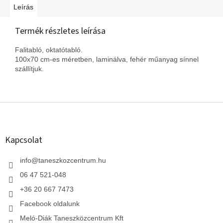
Leírás
Termék részletes leírása
Falitabló, oktatótabló.
100x70 cm-es méretben, laminálva, fehér műanyag sínnel
szállítjuk.
L
á
b
l
Kapcsolat
é
c
info
@
taneszkozcentrum.hu
06 47 521-048
+36 20 667 7473
Facebook oldalunk
Meló-Diák Taneszközcentrum Kft