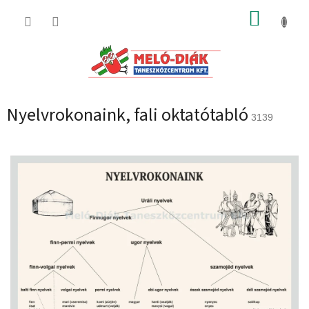
Ugrás
KOSÁR
a
fő
tartalomhoz
Nyelvrokonaink, fali oktatótabló
3139