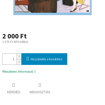
2 000 Ft
1 575 Ft ÁFA nélkül
Egységár:
Hozzáadás a kosárhoz
Részletes információ
KÉRDÉS
MEGOSZTÁS