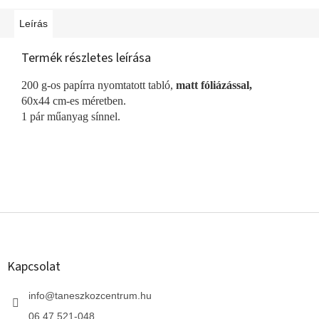
Leírás
Termék részletes leírása
200 g-os papírra nyomtatott tabló,
matt fóliázással,
60x44 cm-es méretben.
1 pár műanyag sínnel.
L
á
b
l
Kapcsolat
é
c
info
@
taneszkozcentrum.hu
06 47 521-048