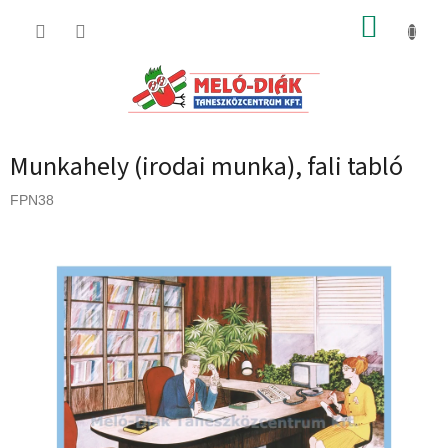
Ugrás
KOSÁR
a
fő
tartalomhoz
Munkahely (irodai munka), fali tabló
FPN38