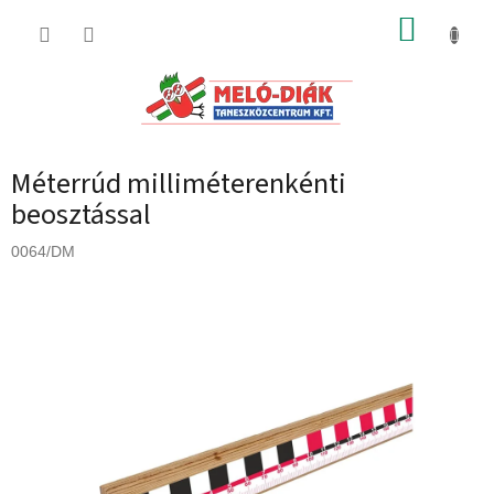
Ugrás
KOSÁR
a
fő
tartalomhoz
Méterrúd milliméterenkénti
beosztással
0064/DM