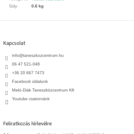
Súly
:
0.6 kg
L
á
b
l
Kapcsolat
é
c
info
@
taneszkozcentrum.hu
06 47 521-048
+36 20 667 7473
Facebook oldalunk
Meló-Diák Taneszközcentrum Kft
Youtube csatornánk
Feliratkozás hírlevélre