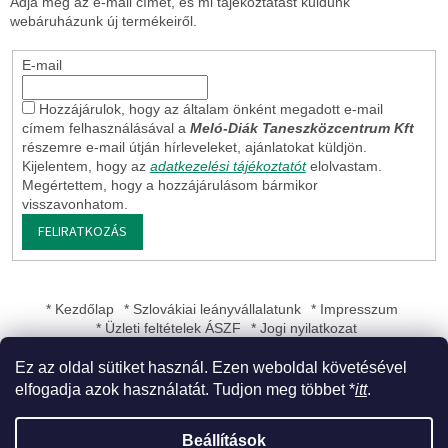
Adja meg az e-mail címét, és mi tájékoztatást küldünk
webáruházunk új termékeiről.
E-mail
Hozzájárulok, hogy az általam önként megadott e-mail
címem felhasználásával a
Meló-Diák Taneszközcentrum Kft
részemre e-mail útján hírleveleket, ajánlatokat küldjön.
Kijelentem, hogy az
adatkezelési tájékoztatót
elolvastam.
Megértettem, hogy a hozzájárulásom bármikor
visszavonhatom.
FELIRATKOZÁS
* Kezdőlap
* Szlovákiai leányvállalatunk
* Impresszum
* Üzleti feltételek ÁSZF
* Jogi nyilatkozat
Ez az oldal sütiket használ. Ezen weboldal követésével
elfogadja azok használatát. Tudjon meg többet *
itt
.
Shoptet készítette
Beállítások