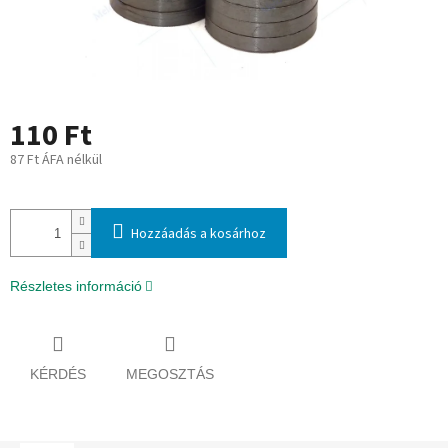
110 Ft
87 Ft ÁFA nélkül
Egységár:
Hozzáadás a kosárhoz
Részletes információ
KÉRDÉS
MEGOSZTÁS