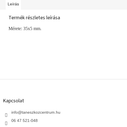
Leírás
Termék részletes leírása
Mérete: 35x5 mm.
L
á
b
l
Kapcsolat
é
c
info
@
taneszkozcentrum.hu
06 47 521-048