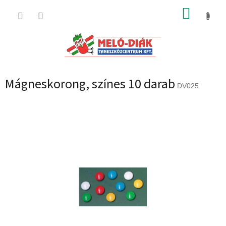
Ugrás
KOSÁR
a
fő
tartalomhoz
Mágneskorong, színes 10 darab
DV025