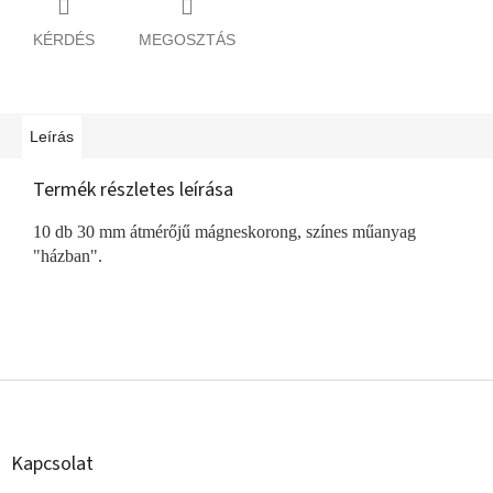
KÉRDÉS
MEGOSZTÁS
Leírás
Termék részletes leírása
10 db 30 mm átmérőjű mágneskorong, színes műanyag
"házban".
L
á
b
l
Kapcsolat
é