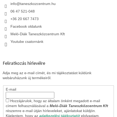
c
info
@
taneszkozcentrum.hu
06 47 521-048
+36 20 667 7473
Facebook oldalunk
Meló-Diák Taneszközcentrum Kft
Youtube csatornánk
Feliratkozás hírlevélre
Adja meg az e-mail címét, és mi tájékoztatást küldünk
webáruházunk új termékeiről.
E-mail
Hozzájárulok, hogy az általam önként megadott e-mail
címem felhasználásával a
Meló-Diák Taneszközcentrum Kft
részemre e-mail útján hírleveleket, ajánlatokat küldjön.
Kijelentem, hogy az
adatkezelési tájékoztatót
elolvastam.