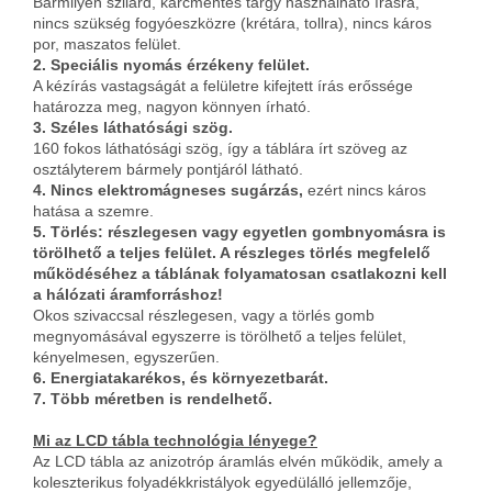
Bármilyen szilárd, karcmentes tárgy használható írásra,
nincs szükség fogyóeszközre (krétára, tollra), nincs káros
por, maszatos felület.
2. Speciális nyomás érzékeny felület.
A kézírás vastagságát a felületre kifejtett írás erőssége
határozza meg, nagyon könnyen írható.
3. Széles láthatósági szög.
160 fokos láthatósági szög, így a táblára írt szöveg az
osztályterem bármely pontjáról látható.
4. Nincs elektromágneses sugárzás,
ezért nincs káros
hatása a szemre.
5. Törlés: részlegesen vagy egyetlen gombnyomásra is
törölhető a teljes felület. A részleges törlés megfelelő
működéséhez a táblának folyamatosan csatlakozni kell
a hálózati áramforráshoz!
Okos szivaccsal részlegesen, vagy a törlés gomb
megnyomásával egyszerre is törölhető a teljes felület,
kényelmesen, egyszerűen.
6. Energiatakarékos, és környezetbarát.
7. Több méretben is rendelhető.
Mi az LCD tábla technológia lényege?
Az LCD tábla az anizotróp áramlás elvén működik, amely a
koleszterikus folyadékkristályok egyedülálló jellemzője,