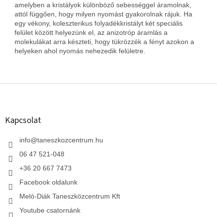
amelyben a kristályok különböző sebességgel áramolnak,
attól függően, hogy milyen nyomást gyakorolnak rájuk. Ha
egy vékony, koleszterikus folyadékkristályt két speciális
felület között helyezünk el, az anizotróp áramlás a
molekulákat arra készteti, hogy tükrözzék a fényt azokon a
helyeken ahol nyomás nehezedik felületre.
L
á
b
l
Kapcsolat
é
c
info
@
taneszkozcentrum.hu
06 47 521-048
+36 20 667 7473
Facebook oldalunk
Meló-Diák Taneszközcentrum Kft
Youtube csatornánk