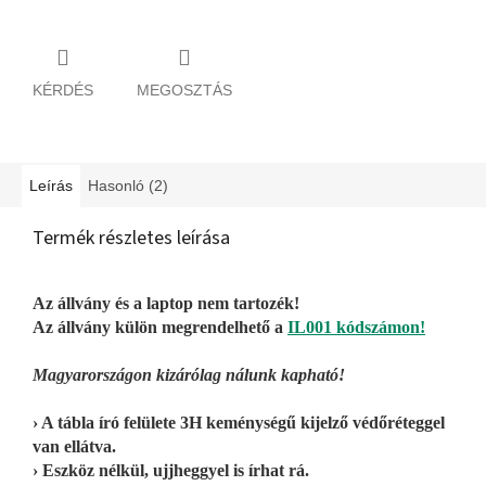
KÉRDÉS
MEGOSZTÁS
Leírás
Hasonló (2)
Termék részletes leírása
Az állvány és a laptop nem tartozék!
Az állvány külön megrendelhető a
IL001 kódszámon!
Magyarországon kizárólag nálunk kapható!
› A tábla író felülete 3H keménységű kijelző védőréteggel
van ellátva.
› Eszköz nélkül, ujjheggyel is írhat rá.