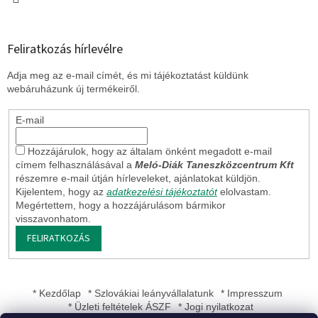
Feliratkozás hírlevélre
Adja meg az e-mail címét, és mi tájékoztatást küldünk
webáruházunk új termékeiről.
E-mail
Hozzájárulok, hogy az általam önként megadott e-mail
címem felhasználásával a
Meló-Diák Taneszközcentrum Kft
részemre e-mail útján hírleveleket, ajánlatokat küldjön.
Kijelentem, hogy az
adatkezelési tájékoztatót
elolvastam.
Megértettem, hogy a hozzájárulásom bármikor
visszavonhatom.
FELIRATKOZÁS
* Kezdőlap
* Szlovákiai leányvállalatunk
* Impresszum
* Üzleti feltételek ÁSZF
* Jogi nyilatkozat