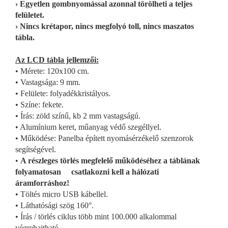
› Egyetlen gombnyomással azonnal törölheti a teljes
felületet.
› Nincs krétapor, nincs megfolyó toll, nincs maszatos
tábla.
Az LCD tábla jellemzői:
• Mérete: 120x100 cm.
• Vastagsága: 9 mm.
• Felülete: folyadékkristályos.
• Színe: fekete.
• Írás: zöld színű, kb 2 mm vastagságú.
• Alumínium keret, műanyag védő szegéllyel.
• Működése: Panelba épített nyomásérzékelő szenzorok
segítségével.
•
A részleges törlés megfelelő működéséhez a táblának
folyamatosan csatlakozni kell a hálózati
áramforráshoz!
• Töltés micro USB kábellel.
• Láthatósági szög 160°.
• Írás / törlés ciklus több mint 100.000 alkalommal
végrehajtható.