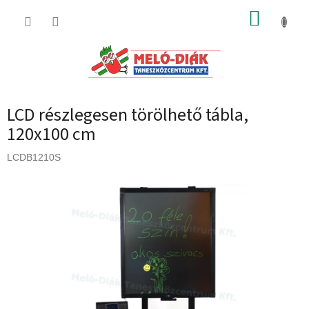
Ugrás
KOSÁR
a
fő
tartalomhoz
LCD részlegesen törölhető tábla,
120x100 cm
LCDB1210S