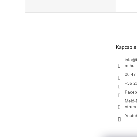
L
á
b
l
é
Kapcsola
c
info
@
m.hu
06 47
+36 2
Faceb
Meló-
ntrum 
Youtu