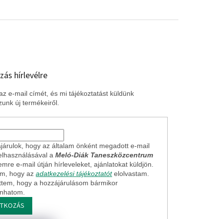
zás hírlevélre
z e-mail címét, és mi tájékoztatást küldünk
unk új termékeiről.
járulok, hogy az általam önként megadott e-mail
elhasználásával a
Meló-Diák Taneszközcentrum
mre e-mail útján hírleveleket, ajánlatokat küldjön.
em, hogy az
adatkezelési tájékoztatót
elolvastam.
ttem, hogy a hozzájárulásom bármikor
onhatom.
ATKOZÁS