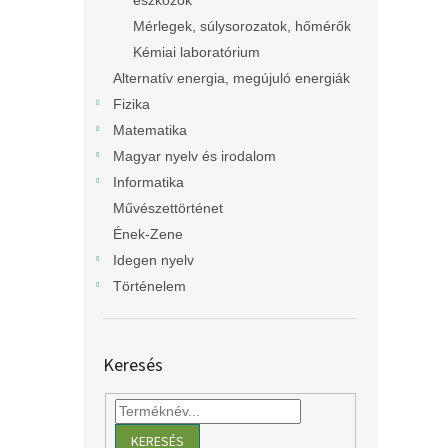
eszközök
Mérlegek, súlysorozatok, hőmérők
Kémiai laboratórium
Alternatív energia, megújuló energiák
Fizika
Matematika
Magyar nyelv és irodalom
Informatika
Művészettörténet
Ének-Zene
Idegen nyelv
Történelem
Keresés
KERESÉS