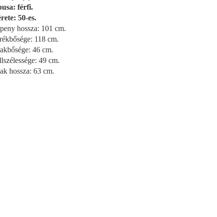
usa: férfi.
rete: 50-es.
peny hossza: 101 cm.
rékbősége: 118 cm.
akbősége: 46 cm.
llszélessége: 49 cm.
jak hossza: 63 cm.