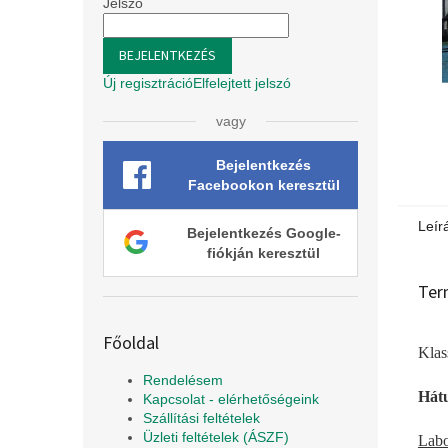
l
Jelszó
BEJELENTKEZÉS
Új regisztráció
Elfelejtett jelszó
vagy
Bejelentkezés
Facebookon keresztül
Leír
Bejelentkezés Google-
fiókján keresztül
Ter
Főoldal
Klas
Rendelésem
Hátu
Kapcsolat - elérhetőségeink
Szállítási feltételek
Üzleti feltételek (ÁSZF)
Labo