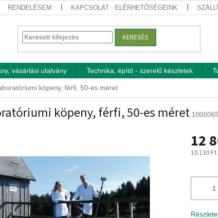
RENDELÉSEM
KAPCSOLAT - ELÉRHETŐSÉGEINK
SZÁLL
KERESÉS
ny, vásárlási utalvány
Technika, építő - szerelő készletek
T
aboratóriumi köpeny, férfi, 50-es méret
ratóriumi köpeny, férfi, 50-es méret
100006
12 8
10 130 Ft
Egységár
Részlete