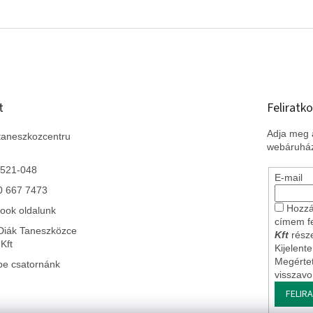
t
Feliratko
Adja meg a
taneszkozcentru
webáruház
 521-048
E-mail
0 667 7473
Hozzá
ook oldalunk
címem f
Diák Taneszközce
Kft
része
Kft
Kijelent
Megérte
be csatornánk
visszav
FELIR