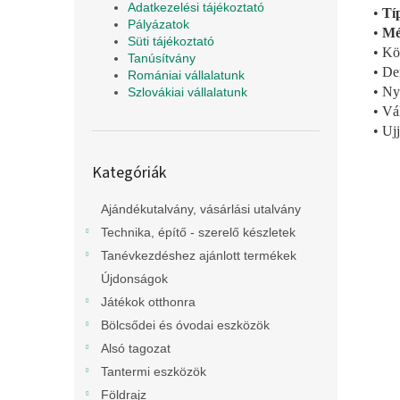
Adatkezelési tájékoztató
•
Típ
Pályázatok
•
Mé
Süti tájékoztató
• Kö
Tanúsítvány
• De
Romániai vállalatunk
• Ny
Szlovákiai vállalatunk
• Vá
• Uj
Kategóriák
Kategóriák
átugrása
Ajándékutalvány, vásárlási utalvány
Technika, építő - szerelő készletek
Tanévkezdéshez ajánlott termékek
Újdonságok
Játékok otthonra
Bölcsődei és óvodai eszközök
Alsó tagozat
Tantermi eszközök
Földrajz