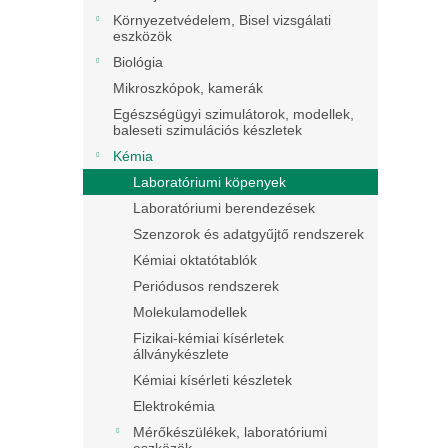
Környezetvédelem, Bisel vizsgálati
eszközök
Biológia
Mikroszkópok, kamerák
Egészségügyi szimulátorok, modellek,
baleseti szimulációs készletek
Kémia
Laboratóriumi köpenyek
Laboratóriumi berendezések
Szenzorok és adatgyűjtő rendszerek
Kémiai oktatótablók
Periódusos rendszerek
Molekulamodellek
Fizikai-kémiai kísérletek
állványkészlete
Kémiai kísérleti készletek
Elektrokémia
Mérőkészülékek, laboratóriumi