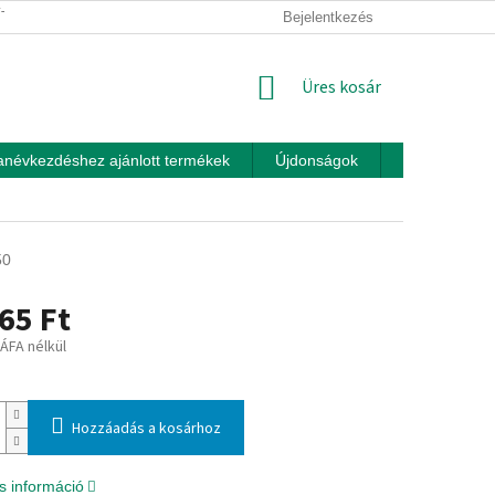
ÍTÁSI FELTÉTELEK
ÜZLETI FELTÉTELEK (ÁSZF)
Bejelentkezés
ADATKEZEL
KOSÁR
Üres kosár
anévkezdéshez ajánlott termékek
Újdonságok
Játékok otth
50
65 Ft
 ÁFA nélkül
:
Hozzáadás a kosárhoz
s információ