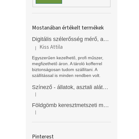
Mostanában értékelt termékek
Digitális szélerősség mérő, anemométer, EM2250
Kiss Attila
|
A termék értékelése 5-ből 5 csillag.
Egyszerűen kezelhető, profi műszer,
megfizethető áron. A tároló kofferrel
biztonságosan tudom szállítani. A
szállítással is minden rendben volt.
Színező - állatok, asztali alátét, Funny Mat
|
A termék értékelése 5-ből 5 csillag.
Földgömb keresztmetszeti modell
|
A termék értékelése 5-ből 5 csillag.
Pinterest