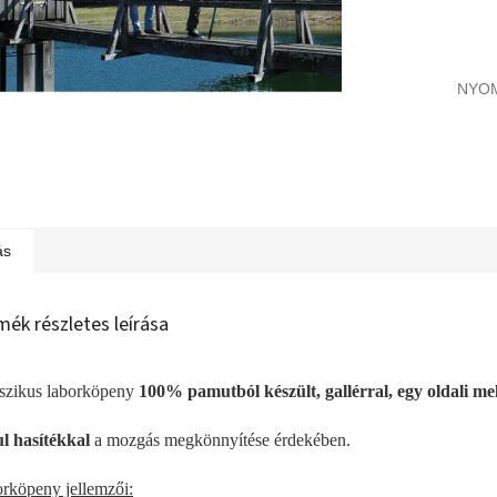
NYO
ás
mék részletes leírása
szikus laborköpeny
100% pamutból készült, gallérral, egy oldali mel
l hasítékkal
a mozgás megkönnyítése érdekében.
rköpeny jellemzői: