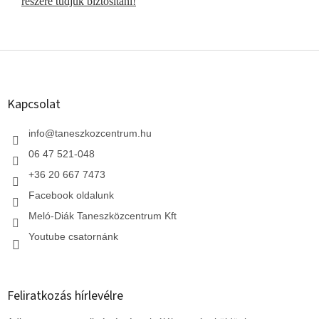
részére tudjuk biztosítani!
L
á
b
l
Kapcsolat
é
c
info
@
taneszkozcentrum.hu
06 47 521-048
+36 20 667 7473
Facebook oldalunk
Meló-Diák Taneszközcentrum Kft
Youtube csatornánk
Feliratkozás hírlevélre