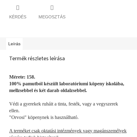
KÉRDÉS
MEGOSZTÁS
Leírás
Termék részletes leírása
Mérete: 158.
100% pamutból készült laboratóriumi köpeny iskolába,
mellzsebbel és két darab oldalzsebbel.
Védi a gyerekek ruháit a tinta, festék, vagy a vegyszerek
ellen.
"Orvosi" köpenynek is használható.
A terméket csak oktatási intézmények vagy magánszemélyek