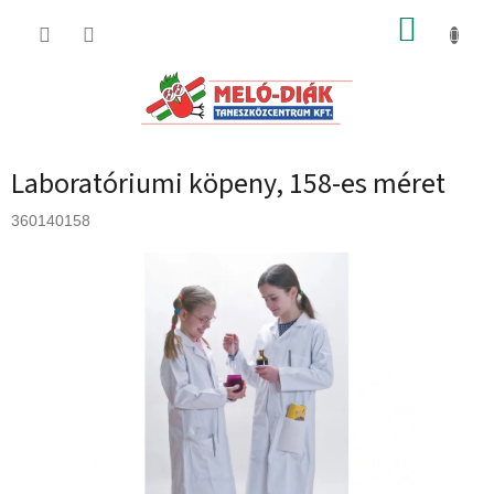
Ugrás
KOSÁR
a
fő
tartalomhoz
Laboratóriumi köpeny, 158-es méret
360140158