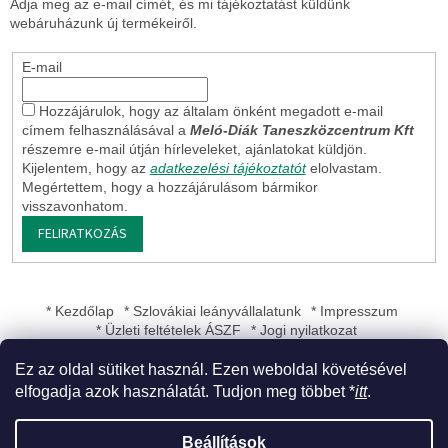
Adja meg az e-mail címét, és mi tájékoztatást küldünk
webáruházunk új termékeiről.
E-mail
Hozzájárulok, hogy az általam önként megadott e-mail
címem felhasználásával a
Meló-Diák Taneszközcentrum Kft
részemre e-mail útján hírleveleket, ajánlatokat küldjön.
Kijelentem, hogy az
adatkezelési tájékoztatót
elolvastam.
Megértettem, hogy a hozzájárulásom bármikor
visszavonhatom.
FELIRATKOZÁS
* Kezdőlap
* Szlovákiai leányvállalatunk
* Impresszum
* Üzleti feltételek ÁSZF
* Jogi nyilatkozat
Ez az oldal sütiket használ. Ezen weboldal követésével
elfogadja azok használatát. Tudjon meg többet *
itt
.
Shoptet készítette
Beállítások