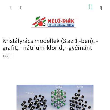
Ugrás
KOSÁR
a
fő
tartalomhoz
Kristályrács modellek (3 az 1 -ben), -
grafit, - nátrium-klorid, - gyémánt
T2200