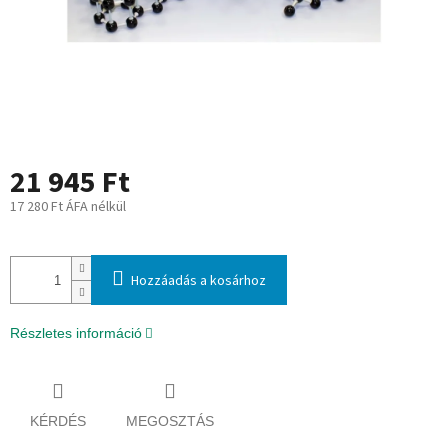
21 945 Ft
17 280 Ft ÁFA nélkül
Egységár:
Hozzáadás a kosárhoz
Részletes információ
KÉRDÉS
MEGOSZTÁS