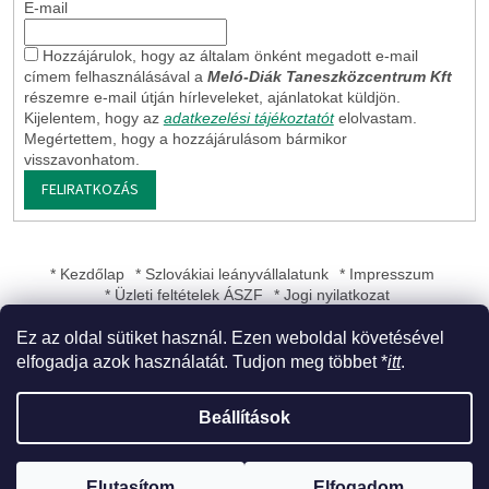
E-mail
Hozzájárulok, hogy az általam önként megadott e-mail
címem felhasználásával a
Meló-Diák Taneszközcentrum Kft
részemre e-mail útján hírleveleket, ajánlatokat küldjön.
Kijelentem, hogy az
adatkezelési tájékoztatót
elolvastam.
Megértettem, hogy a hozzájárulásom bármikor
visszavonhatom.
FELIRATKOZÁS
* Kezdőlap
* Szlovákiai leányvállalatunk
* Impresszum
* Üzleti feltételek ÁSZF
* Jogi nyilatkozat
Ez az oldal sütiket használ. Ezen weboldal követésével
elfogadja azok használatát. Tudjon meg többet *
itt
.
Shoptet készítette
Beállítások
Copyright 2026
Meló-Diák Taneszközcentrum Kft
. Minden jog
Elutasítom
Elfogadom