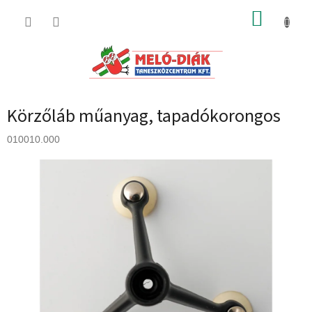
Ugrás
KOSÁR
a
fő
tartalomhoz
Körzőláb műanyag, tapadókorongos
010010.000