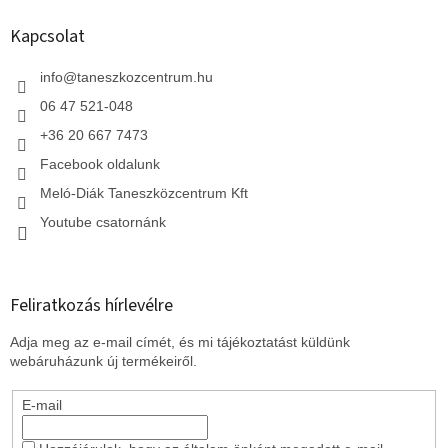
b
l
Kapcsolat
é
c
info
@
taneszkozcentrum.hu
06 47 521-048
+36 20 667 7473
Facebook oldalunk
Meló-Diák Taneszközcentrum Kft
Youtube csatornánk
Feliratkozás hírlevélre
Adja meg az e-mail címét, és mi tájékoztatást küldünk
webáruházunk új termékeiről.
E-mail