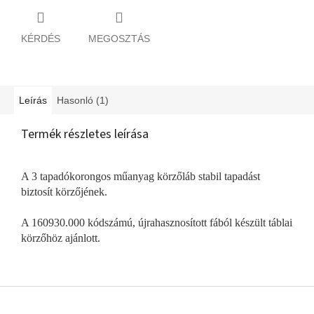
KÉRDÉS
MEGOSZTÁS
Leírás
Hasonló (1)
Termék részletes leírása
A 3 tapadókorongos műanyag körzőláb stabil tapadást
biztosít körzőjének.
A 160930.000 kódszámú, újrahasznosított fából készült táblai
körzőhöz ajánlott.
L
á