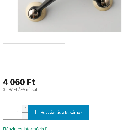
4 060 Ft
3 197 Ft ÁFA nélkül
Egységár:
Hozzáadás a kosárhoz
Részletes információ