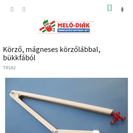
Ugrás
KOSÁR
a
fő
tartalomhoz
Körző, mágneses körzőlábbal,
bükkfából
TR162