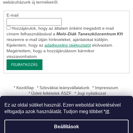
webáruházunk új termékeiről.
E-mail
Hozzájárulok, hogy az általam önként megadott e-mail
címem felhasználásával a
Meló-Diák Taneszközcentrum Kft
részemre e-mail útján hírleveleket, ajánlatokat küldjön.
Kijelentem, hogy az
adatkezelési tájékoztatót
elolvastam.
Megértettem, hogy a hozzájárulásom bármikor
visszavonhatom.
FELIRATKOZÁS
* Kezdőlap
* Szlovákiai leányvállalatunk
* Impresszum
* Üzleti feltételek ÁSZF
* Jogi nyilatkozat
Ez az oldal sütiket használ. Ezen weboldal követésével
elfogadja azok használatát. Tudjon meg többet *
itt
.
Shoptet készítette
Beállítások