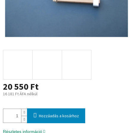
20 550 Ft
16 181 Ft ÁFA nélkül
Egységár:
Hozzáadás a kosárhoz
Részletes információ