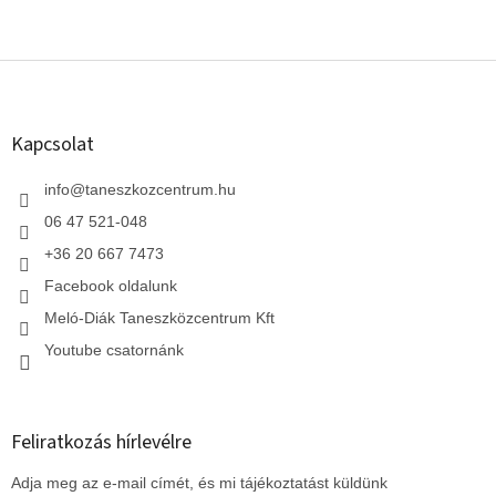
L
á
b
l
Kapcsolat
é
c
info
@
taneszkozcentrum.hu
06 47 521-048
+36 20 667 7473
Facebook oldalunk
Meló-Diák Taneszközcentrum Kft
Youtube csatornánk
Feliratkozás hírlevélre
Adja meg az e-mail címét, és mi tájékoztatást küldünk