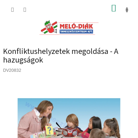
Ugrás
KOSÁR
a
fő
tartalomhoz
Konfliktushelyzetek megoldása - A
hazugságok
DV20832