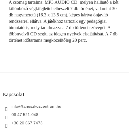
A csomag tartalma: MP3 AUDIO CD, melyen hallható a két
különböző végkifejlettel elbeszélt 7 db történet, valamint 30
db nagyméretű (16.3 x 13.5 cm), képes kártya önjavító
rendszerrel ellátva. A játékhoz tartozik egy pedagógiai
útmutató is, mely tartalmazza a 7 db történet szövegét. A
többnyelvű CD segíti az idegen nyelvek elsajátítását. A 7 db
történet időtartama megközelítőleg 20 perc.
L
á
b
l
Kapcsolat
é
c
info
@
taneszkozcentrum.hu
06 47 521-048
+36 20 667 7473