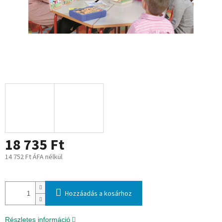
18 735 Ft
14 752 Ft ÁFA nélkül
Egységár:
Hozzáadás a kosárhoz
Részletes információ