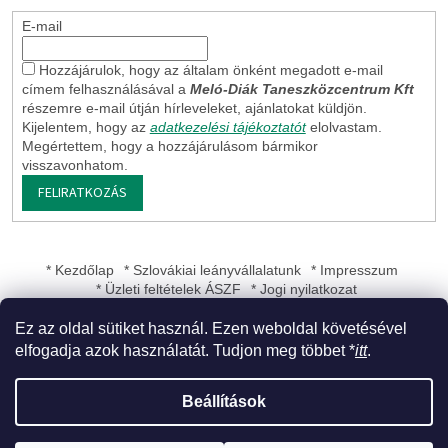
E-mail
Hozzájárulok, hogy az általam önként megadott e-mail
címem felhasználásával a
Meló-Diák Taneszközcentrum Kft
részemre e-mail útján hírleveleket, ajánlatokat küldjön.
Kijelentem, hogy az
adatkezelési tájékoztatót
elolvastam.
Megértettem, hogy a hozzájárulásom bármikor
visszavonhatom.
FELIRATKOZÁS
* Kezdőlap
* Szlovákiai leányvállalatunk
* Impresszum
* Üzleti feltételek ÁSZF
* Jogi nyilatkozat
Ez az oldal sütiket használ. Ezen weboldal követésével
elfogadja azok használatát. Tudjon meg többet *
itt
.
Shoptet készítette
Beállítások