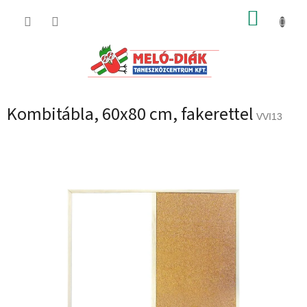
Ugrás
KOSÁR
a
fő
tartalomhoz
Kombitábla, 60x80 cm, fakerettel
VVI13