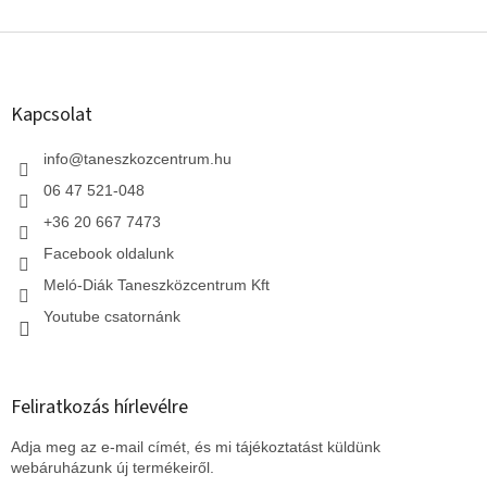
L
á
b
l
Kapcsolat
é
c
info
@
taneszkozcentrum.hu
06 47 521-048
+36 20 667 7473
Facebook oldalunk
Meló-Diák Taneszközcentrum Kft
Youtube csatornánk
Feliratkozás hírlevélre
Adja meg az e-mail címét, és mi tájékoztatást küldünk
webáruházunk új termékeiről.